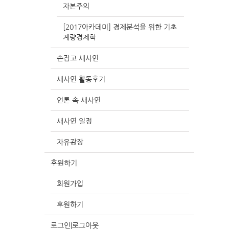
자본주의
[2017아카데미] 경제분석을 위한 기초
계량경제학
손잡고 새사연
새사연 활동후기
언론 속 새사연
새사연 일정
자유광장
후원하기
회원가입
후원하기
로그인|로그아웃