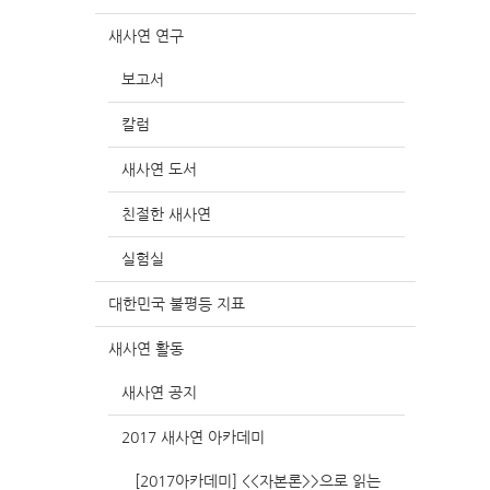
새사연 연구
보고서
칼럼
새사연 도서
친절한 새사연
실험실
대한민국 불평등 지표
새사연 활동
새사연 공지
2017 새사연 아카데미
[2017아카데미] <<자본론>>으로 읽는