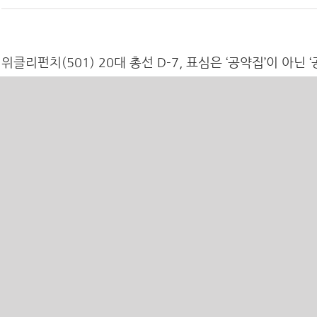
위클리펀치(501) 20대 총선 D-7, 표심은 ‘공약집’이 아닌 
여러 고비를 넘기며 20대 국회의원총선거가 재외국민투표를 시작으로 드디어 막
히고 나면, 새로운 국회는 오는 5월 30일부터 향후 4년간 의정활동을 바쁘게 이어
위클리펀치(498) 새누리당의 마더센터 공약은 ‘선거용’에 
4.13 총선을 앞두고 여야를 뒤흔드는 공천이 한창 떠들썩한 가운데 새누리당이 
Center)’를 내걸었다. 최근에 열린 새누리당 최고위원회의에서 사회, 규제, 청년