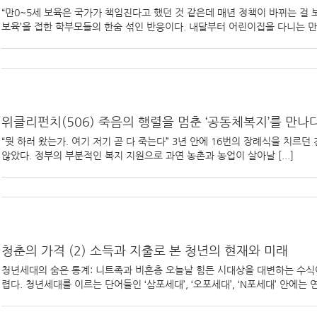
“만0~5세 보육은 국가가 책임진다고 했던 것 같은데 매년 정책이 바뀌는 걸 
보육’을 접한 학부모들의 한숨 섞인 반응이다. 내달부터 어린이집을 다니는 만0~2
위클리펀치(506) 죽음의 행렬을 멈춘 ‘공동체복지’를 만나
“뭣 하러 왔는가. 여기 저기 곧 다 죽는다” 3년 안에 16번의 장례식을 치
않았다. 정부의 부분적인 복지 지원으로 과연 농촌과 농업이 살아날 [...]
청춘의 가격 (2) 소득과 지출로 본 청년의 현재와 미래
청년세대의 숨은 통계: 니트족과 비혼층 오늘날 힘든 시대상을 대변하는 수식
렵다. 청년세대를 이르는 단어들인 ‘삼포세대’, ‘오포세대’, ‘N포세대’ 안에는 연애,