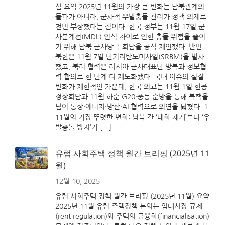
심 요약 2025년 11월의 가장 큰 변화는 남북관계의
돌파가 아니라, 군사적 우발충돌 관리가 정책 의제로
전면 부상했다는 점이다. 한국 정부는 11월 17일 군
사분계선(MDL) 인식 차이로 인한 충돌 위험을 줄이
기 위해 남북 군사당국 회담을 공식 제안했다. 반면
북한은 11월 7일 단거리탄도미사일(SRBM)을 발사
했고, 북러 협력은 러시아 군사대표단 방북과 정보협
력 합의로 한 단계 더 제도화됐다. 국내 이슈의 실질
변화가 제한적인 가운데, 한국 외교는 11월 1일 한중
정상회담과 11월 하순 G20·중동 순방을 통해 북핵을
넘어 통상·에너지·방산·AI 협력으로 외연을 넓혔다. 1.
11월의 가장 뚜렷한 변화: 남북 간 ‘대화 재개’보다 ‘우
발충돌 방지’가 […]
유럽 사회주택 정책 월간 브리핑 (2025년 11
월)
12월 10, 2025
유럽 사회주택 정책 월간 브리핑 (2025년 11월) 요약
2025년 11월 유럽 주택정책 논의는 임대시장 규제
(rent regulation)와 주택의 금융화(financialisation)