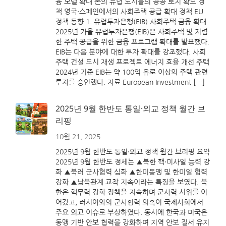
융 모델 확대 논의 유럽 도시들의 공공 토지 확보 정
책 영국·스페인에서의 사회주택 공급 확대 정책 EU
정책 동향 1. 유럽투자은행(EIB) 사회주택 금융 확대
2025년 가을 유럽투자은행(EIB)은 사회주택 및 저렴
한 주택 공급을 위한 금융 프로그램 확대를 발표했다.
EIB는 다음 분야에 대한 투자 확대를 강조했다. 사회
주택 건설 도시 재생 프로젝트 에너지 효율 개선 주택
2024년 기준 EIB는 약 100억 유로 이상의 주택 관련
투자를 승인했다. 자료 European Investment […]
2025년 9월 한반도 통일·외교 정책 월간 브
리핑
10월 21, 2025
2025년 9월 한반도 통일·외교 정책 월간 브리핑 요약
2025년 9월 한반도 정세는 ▲북한 핵·미사일 능력 강
화 ▲북러 군사협력 심화 ▲한미동맹 및 한미일 협력
강화 ▲남북관계 교착 지속이라는 특징을 보였다. 북
한은 핵무력 강화 정책을 지속하며 군사력 시위를 이
어갔고, 러시아와의 군사협력 의혹이 국제사회에서
주요 외교 이슈로 부상하였다. 동시에 한국과 미국은
동맹 기반 안보 협력을 강화하며 지역 안보 질서 유지