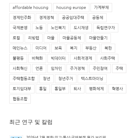
affordable housing
housing europe
가계부채
경제민주화
경제정책
공공임대주택
공동체
국제분쟁
노동
노인복지
도시재생
독립연구자
로컬
리빙랩
마을
마을공동체
마을만들기
메인뉴스
미디어
보육
복지
부동산
북한
불평등
비핵화
빅데이터
사회적경제
사회주택
사회혁신
언론
임차인
주거정책
주민참여
주택
주택협동조합
청년
청년주거
텍스트마이닝
토지임대부
통일
통일부
퇴사
평화체제
혁명사
협동조합
최근 연구 및 칼럼
2026년 2월 북한·외교·통상·국제분쟁 월간 브리핑