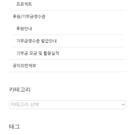
프로젝트
후원/기부금영수증
후원안내
기부금영수증 발급안내
기부금 모금 및 활용실적
공익위반제보
카테고리
카
테
고
리
태그