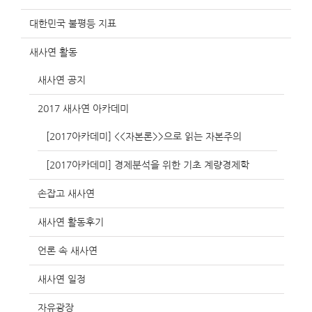
대한민국 불평등 지표
새사연 활동
새사연 공지
2017 새사연 아카데미
[2017아카데미] <<자본론>>으로 읽는 자본주의
[2017아카데미] 경제분석을 위한 기초 계량경제학
손잡고 새사연
새사연 활동후기
언론 속 새사연
새사연 일정
자유광장