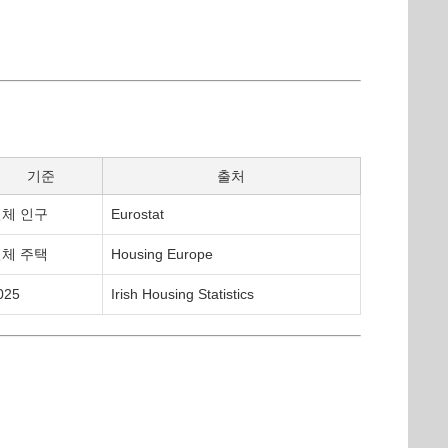
기준
출처
체 인구
Eurostat
체 주택
Housing Europe
025
Irish Housing Statistics