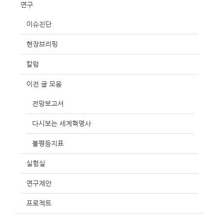
연구
이슈진단
현장브리핑
칼럼
이전 글 모음
전망보고서
다시보는 세계혁명사
불평등지표
실험실
연구제안
프로젝트