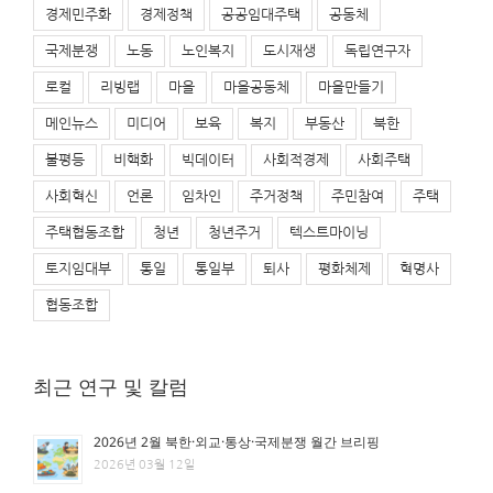
경제민주화
경제정책
공공임대주택
공동체
국제분쟁
노동
노인복지
도시재생
독립연구자
로컬
리빙랩
마을
마을공동체
마을만들기
메인뉴스
미디어
보육
복지
부동산
북한
불평등
비핵화
빅데이터
사회적경제
사회주택
사회혁신
언론
임차인
주거정책
주민참여
주택
주택협동조합
청년
청년주거
텍스트마이닝
토지임대부
통일
통일부
퇴사
평화체제
혁명사
협동조합
최근 연구 및 칼럼
2026년 2월 북한·외교·통상·국제분쟁 월간 브리핑
2026년 03월 12일