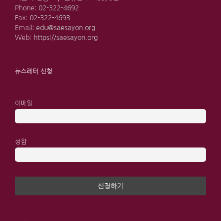
Phone:
02-322-4692
Fax:
02-322-4693
Email:
edu@saesayon.org
Web:
https://saesayon.org
뉴스레터 신청
이메일
성함