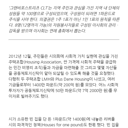
‘그랜비포스트리츠 CLT’는 지역 주민과 관심을 가진 지역 내 단체의
성원들 약 100명으로 구성되었으며, 구성원이 되려면 1파운드로
주식을 사야 한다. 의결권은 1주 1표가 아닌 1인 1표의 원칙을 따른
다. 8명(12명까지 가능)의 자원봉사자들로 구성된 이사회의 관리ㆍ
감독을 받으며 이사회는 연례 총회에서 뽑는다.
2012년 12월, 주민들은 시의회에 사회적 가치 실현에 관심을 가진
주택조합(Housing Association, 싼 가격에 사회적 주택을 공급하
는 민간 비영리 조직)들과 자금을 마련해줄 것 그리고 몇몇 자산들
을 공동체토지신탁이 맡아 되살릴 수 있도록 해줄 것을 요청했다.
다행히 두 주택조합 LMH와 Plus Dane Housing이 나섰고, 여러
기금들로부터 1400만 파운드(약 200억 원)를 모았다. 어느 사회적
투자자가 공동체토지신탁에 50만 파운드(약 7억 2000만 원)를 무
이자로 빌려주기도 했다.
시가 소유한 빈 집을 단 돈 1파운드(약 1400원)에 내놓은 리버풀
시의 파격적인 정책(Houses for one pound)도 한몫 했다. 빈 집을