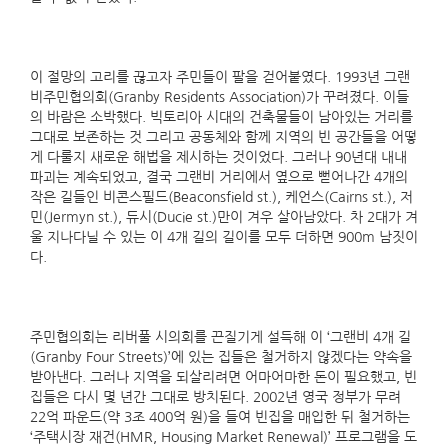
이 절망의 고리를 끊고자 주민들이 팔을 걷어붙였다. 1993년 그랜
비주민협의회(Granby Residents Association)가 꾸려졌다. 이들
의 바람은 소박했다. 빅토리아 시대의 건축물들이 남아있는 거리를
그대로 보존하는 것 그리고 공동체와 함께 지역의 빈 공간들을 어떻
게 다룰지 새로운 해법을 제시하는 것이었다. 그러나 90년대 내내
파괴는 계속되었고, 결국 그랜비 거리에서 옆으로 뻗어나간 4개의
작은 길들인 비콘스필드(Beaconsfield st.), 케언스(Cairns st.), 저
민(Jermyn st.), 듀시(Ducie st.)만이 겨우 살아남았다. 차 2대가 겨
울 지나다닐 수 있는 이 4개 길의 길이를 모두 더하면 900m 남짓이
다.
주민협의회는 리버풀 시의회를 끈질기게 설득해 이 ‘그랜비 4개 길
(Granby Four Streets)’에 있는 집들은 철거하지 않겠다는 약속을
받아낸다. 그러나 지역을 되살리려면 어마어마한 돈이 필요했고, 빈
집들은 다시 몇 년간 그대로 방치된다. 2002년 영국 정부가 무려
22억 파운드(약 3조 400억 원)을 들여 빈집을 매입한 뒤 철거하는
‘주택시장 재건(HMR, Housing Market Renewal)’ 프로그램을 도