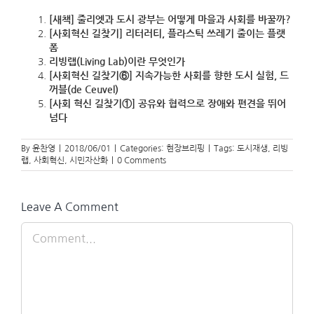
[새책] 줄리엣과 도시 광부는 어떻게 마을과 사회를 바꿀까?
[사회혁신 길찾기] 리터러티, 플라스틱 쓰레기 줄이는 플랫
폼
리빙랩(Living Lab)이란 무엇인가
[사회혁신 길찾기⑥] 지속가능한 사회를 향한 도시 실험, 드
꺼블(de Ceuvel)
[사회 혁신 길찾기①] 공유와 협력으로 장애와 편견을 뛰어
넘다
By
윤찬영
|
2018/06/01
|
Categories:
현장브리핑
|
Tags:
도시재생
,
리빙
랩
,
사회혁신
,
시민자산화
|
0 Comments
Leave A Comment
Comment