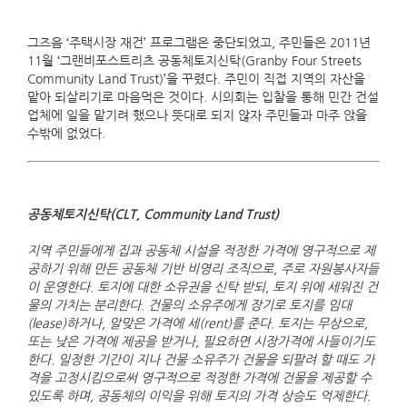
그즈음 ‘주택시장 재건’ 프로그램은 중단되었고, 주민들은 2011년
11월 ‘그랜비포스트리츠 공동체토지신탁(Granby Four Streets
Community Land Trust)’을 꾸렸다. 주민이 직접 지역의 자산을
맡아 되살리기로 마음먹은 것이다. 시의회는 입찰을 통해 민간 건설
업체에 일을 맡기려 했으나 뜻대로 되지 않자 주민들과 마주 앉을
수밖에 없었다.
공동체토지신탁(CLT, Community Land Trust)
지역 주민들에게 집과 공동체 시설을 적정한 가격에 영구적으로 제
공하기 위해 만든 공동체 기반 비영리 조직으로, 주로 자원봉사자들
이 운영한다. 토지에 대한 소유권을 신탁 받되, 토지 위에 세워진 건
물의 가치는 분리한다. 건물의 소유주에게 장기로 토지를 임대
(lease)하거나, 알맞은 가격에 세(rent)를 준다. 토지는 무상으로,
또는 낮은 가격에 제공을 받거나, 필요하면 시장가격에 사들이기도
한다. 일정한 기간이 지나 건물 소유주가 건물을 되팔려 할 때도 가
격을 고정시킴으로써 영구적으로 적정한 가격에 건물을 제공할 수
있도록 하며, 공동체의 이익을 위해 토지의 가격 상승도 억제한다.