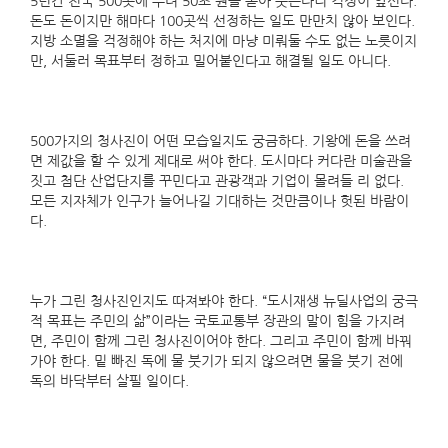
5년간 전국 500곳에 무려 50조 원을 쏟아 붓는다니 걱정이 앞선다.
돈도 돈이지만 해마다 100곳씩 선정하는 일도 만만치 않아 보인다.
지방 소멸을 걱정해야 하는 처지에 마냥 미뤄둘 수도 없는 노릇이지
만, 서둘러 목표부터 정하고 밀어붙인다고 해결될 일도 아니다.
500가지의 청사진이 어떤 모습일지도 궁금하다. 기왕에 돈을 쓰려
면 제값을 할 수 있게 제대로 써야 한다. 도시마다 커다란 미술관을
짓고 첨단 산업단지를 꾸민다고 관광객과 기업이 몰려들 리 없다.
모든 지자체가 인구가 늘어나길 기대하는 것만큼이나 헛된 바람이
다.
누가 그린 청사진인지도 따져봐야 한다. “도시재생 뉴딜사업의 궁극
적 목표는 주민의 삶”이라는 국토교통부 장관의 말이 힘을 가지려
면, 주민이 함께 그린 청사진이어야 한다. 그리고 주민이 함께 바꿔
가야 한다. 밑 빠진 독에 물 붓기가 되지 않으려면 물을 붓기 전에
독의 바닥부터 살필 일이다.