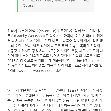
– ‘플러스 데인 하우징’ 주택조합 디렉터 루이스
(Louise)
건축가 그룹인 어셈블(Assemble)과 주민들이 함께 한 ‘그랜비 워
크숍(Granby Workshop)’도 눈여겨 볼만하다. 이들은 버려진 집에
서 나온 깨진 돌과 불에 그을린 나무를 다듬어 탁자와 의자, 작은 문
고리를 만들었다. 낡은 타일에 새로운 문양을 넣고 독특한 질감의
전등갓과 접시도 구워냈다. 쓸모없어 보이던 온갖 재료들을 모아 세
상에 하나 뿐인 예술작품으로 빚어낸 것이다. 이들의 새로운 시도는
2015년 영국 최고 권위의 현대 미술상인 ‘터너 예술상(Turner Art
Prize)’ 수상으로 이어졌고, 지금은 지역 비즈니스로 성장해가고 있
다(https://granbyworkshop.co.uk/).
‘거리 시장’은 매달 첫 토요일마다 열린다. 12월엔 크리스마스 시장
을 크게 연다(1월은 쉼). 골동품과 중고의류에서부터 자전거, 예술
품, 공예품, 독특한 그림들까지 다양한 상품들이 판매되며, 빵과 케
이크를 비롯해 여러 지역과 나라를 대표하는 음식도 맛볼 수 있다.
최근엔 시로부터 그랜비와 케언스 길이 만나는 교차로에 자리한 네