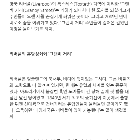
영국 리버풀(Liverpool)의 톡스테스(Toxteth) 지역에 자리한 ‘그랜
비 거리(Granby Street)’는 폐허가 되다시피 한 도시를 되살리고자
주민들이 오랜 세월 끈질기게 싸워온 곳이다. 그리고 20여년 만에
비로소 꿈을 이뤄가고 있다. ‘그랜비 거리’ 주민들이 걸어온 길었던
여정을 돌아보기로 하자.
리버풀의 흥망성쇠와
‘
그랜비 거리
’
리버풀은 잉글랜드의 북서부, 바다에 닿아있는 도시다. 그룹 비틀즈
의 고향으로 더 알려져 있지만, 한때는 유럽과 세계를 잇는 관문이
었다. 아프리카에서 붙잡힌 흑인 노예들이 긴 항해 끝에 첫 발을 내
딛던 낯선 땅이었고, 1840년 세계 최초의 증기선이 이곳에서 출항
한 뒤엔 신대륙으로 건너가려는 유럽인들이 몰려들던 곳이기도 했
다. 오죽하면 ‘대영제국은 리버풀이 있어 가능했다’는 말이 생겼을
까.