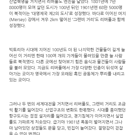
산업혁명을 거치면서 리버풀도 엔진을 달았다. 1801년에 7만
8000명이 모여 살던 도시가 100년 뒤인 1901년엔 68만 5000명
이 북적이는 ‘대영제국 제2의 도시’로 성장했다. 바다로 이어진 머지
(Mersey) 강에서 겨우 2km 떨어진 ‘그랜비 거리’도 리버풀과 함께
성장했다.
빅토리아 시대에 지어진 100년도 더 된 나지막한 건물들이 길게 늘
어선 이 거리엔 한때 100여 개의 가게들이 몰려있을 만큼 늘 사람
들로 북적였다. 다른 곳에선 찾아보기 힘든 음식과 물건들이 사람들
을 불러 모았다. 지금도 리버풀에서 가장 다양한 인종이 뒤섞여 살
아가는 곳이자 영국에서 가장 오래된 흑인 공동체가 뿌리를 내리고
있는 곳이다.
그러나 두 번의 세계대전을 거치면서 리버풀도, 그랜비 거리도 조금
씩 활기를 잃어갔다. 산업구조의 변화도 한몫했다. 시대를 풍미했던
항구도시는 점점 설자리를 잃어갔고, 경기침체가 이어지면서 실업
률도 가파르게 치솟았다. 급기야 1981년 폭동이 벌어지면서 그나
마 남아있던 상점들도 문을 닫고, 빈집이 늘어갔다. 절망감이 걷잡
을 수 없이 번졌다.