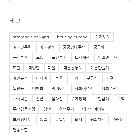
테
고
리
태그
affordable housing
housing europe
가계부채
경제민주화
경제정책
공공임대주택
공동체
국제분쟁
노동
노인복지
도시재생
독립연구자
로컬
리빙랩
마을
마을공동체
마을만들기
메인뉴스
미디어
보육
복지
부동산
북한
불평등
비핵화
빅데이터
사회적경제
사회주택
사회혁신
언론
임차인
주거정책
주민참여
주택
주택협동조합
청년
청년주거
텍스트마이닝
토지임대부
통일
통일부
퇴사
평화체제
혁명사
협동조합