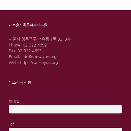
새로운사회를여는연구원
서울시 영등포구 선유동 1로 33, 3층
Phone:
02-322-4692
Fax:
02-322-4693
Email:
edu@saesayon.org
Web:
https://saesayon.org
뉴스레터 신청
이메일
성함