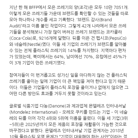
지난 한 해 BFFP에서 모은 쓰레기의 양(조각)은 모두 18만 7851개.
이렇게 모은 쓰레기들 가운데 브랜드를 확인할 수 있는 것들을 따로
모아 하나하나 개수를 세고 기록했다. ‘브랜드 감사(Brand
Audit)’라고 이름 붙인 작업이다. 그렇게 42개 나라에서 모은 쓰레
기들을 분석해보니 가장 많이 버려진 쓰레기 브랜드는 코카콜라
(Coca-Cola)로, 9216개에 달했다. 뒤를 이은 건 펩시코(PepsiCo)
와 네슬레(Nestlé)였다. 이들 세 기업의 쓰레기가 브랜드를 알아볼
수 있는 전체 플라스틱 쓰레기의 14%를 차지했다. 지역마다 편차
가 있었는데, 북미에서는 64%, 남미에선 70%, 유럽에선 45%가
이 3개 기업이 만든 쓰레기였다.
참여자들이 이 번거롭고도 성가신 일을 마다하지 않는 건 플라스틱
쓰레기를 줄이는 일에 기업이 더 큰 책임을 져야 한다고 믿기 때문
이다. 이들은 기업들이 플라스틱 포장을 줄이거나 없애지 않으면 그
어떤 다른 방안도 효과를 거두지 못할 것이라고 믿는다.
글로벌 식품기업 다농(Danone)과 제과업체 몬델레즈 인터내셔날
(Mondelez International) – 오레오 쿠키를 만드는 기업 – 이 네슬
레의 뒤를 이어 각각 4위와 5위에 이름을 올렸다. 이들 세 기업(3위
~5위)은 2025년까지 모든 제품의 포장을 재활용이 가능한 것으로
바꾸겠다고 밝혔다. 몬델레즈 인터내셔날 기업 관계자는 2018년
10월 플라스틱 오염 문제가 “기업이 대응해야 하는 사안”이라는 점