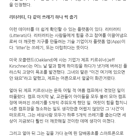
을 인정했다.
리터러티
,
다 같이 쓰레기 하나 씩 줍기
이런 데이터를 더 쉽게 확인할 수 있는 플랫폼이 있다. 리터러티
(Litterati)다. 리터러티는 사람들에게 힘을 주고 참여를 이끌어냄으
로써 더 깨끗한 지구를 만들려는 기술 기업이자 플랫폼 앱(App)이
다. ‘litter’는 쓰레기, 또는 더럽히다는 뜻이다.
미국 오클랜드(Oakland)에 사는 기업가 제프 키르쉬너(Jeff
Kirschner)는 어느 날 딸과 함께 하이킹을 하다가 냇가에 버려진 플
라스틱 고양이 욕조를 발견했다. 그녀의 딸은 “이건 여기에 있으면
안 돼요”라고 말했고, 제프는 어른으로서 얼굴이 화끈거렸다.
얼마 뒤 제프 키르쉬너는 문득 어릴 적 여름 캠프에서 겪었던 일이
떠올랐다. 캠프 마지막 날, 교관들이 아이들을 모두 불러 모아 캠프
장에 버려진 쓰레기를 5개씩 주워오게 했던 일. 여럿이 힘을 합치니
너른 캠프장을 청소하는 일도 생각만큼 어렵지 않았던 그 ‘사건’이
떠오르자, 그는 세상사람 모두가 하루 5개씩 쓰레기를 줍는다면 세
상이 지금보다 훨씬 더 깨끗해질 것이란 데에 생각이 미쳤다.
그리고 얼마 뒤 그는 길을 가다 눈에 띈 담배꽁초를 스마트폰으로