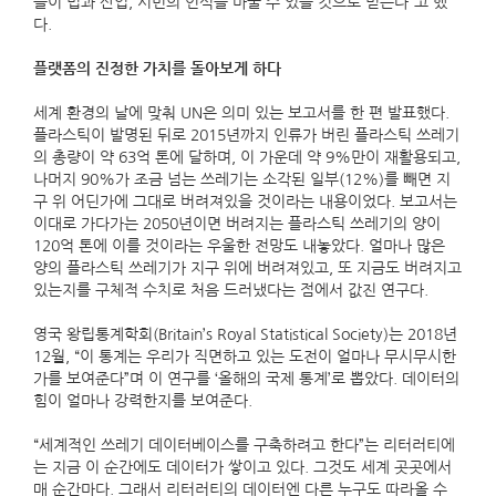
들이 법과 산업, 시민의 인식을 바꿀 수 있을 것으로 믿는다”고 했
다.
플랫폼의 진정한 가치를 돌아보게 하다
세계 환경의 날에 맞춰 UN은 의미 있는 보고서를 한 편 발표했다.
플라스틱이 발명된 뒤로 2015년까지 인류가 버린 플라스틱 쓰레기
의 총량이 약 63억 톤에 달하며, 이 가운데 약 9%만이 재활용되고,
나머지 90%가 조금 넘는 쓰레기는 소각된 일부(12%)를 빼면 지
구 위 어딘가에 그대로 버려져있을 것이라는 내용이었다. 보고서는
이대로 가다가는 2050년이면 버려지는 플라스틱 쓰레기의 양이
120억 톤에 이를 것이라는 우울한 전망도 내놓았다. 얼마나 많은
양의 플라스틱 쓰레기가 지구 위에 버려져있고, 또 지금도 버려지고
있는지를 구체적 수치로 처음 드러냈다는 점에서 값진 연구다.
영국 왕립통계학회(Britain’s Royal Statistical Society)는 2018년
12월, “이 통계는 우리가 직면하고 있는 도전이 얼마나 무시무시한
가를 보여준다”며 이 연구를 ‘올해의 국제 통계’로 뽑았다. 데이터의
힘이 얼마나 강력한지를 보여준다.
“세계적인 쓰레기 데이터베이스를 구축하려고 한다”는 리터러티에
는 지금 이 순간에도 데이터가 쌓이고 있다. 그것도 세계 곳곳에서
매 순간마다. 그래서 리터러티의 데이터엔 다른 누구도 따라올 수