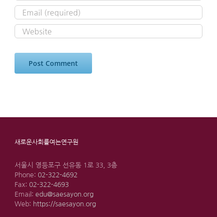
새로운사회를여는연구원
서울시 영등포구 선유동 1로 33, 3층
Phone:
02-322-4692
Fax:
02-322-4693
Email:
edu@saesayon.org
Web:
https://saesayon.org