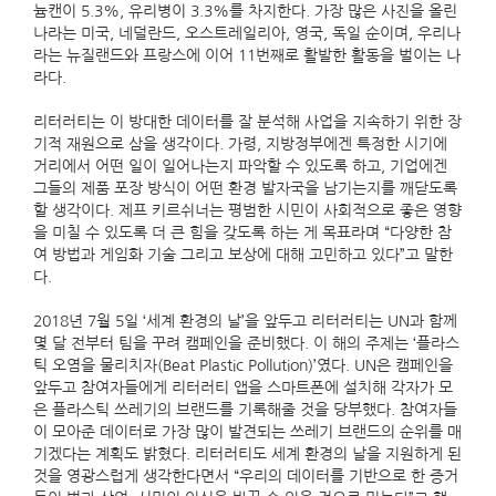
늄캔이 5.3%, 유리병이 3.3%를 차지한다. 가장 많은 사진을 올린
나라는 미국, 네덜란드, 오스트레일리아, 영국, 독일 순이며, 우리나
라는 뉴질랜드와 프랑스에 이어 11번째로 활발한 활동을 벌이는 나
라다.
리터러티는 이 방대한 데이터를 잘 분석해 사업을 지속하기 위한 장
기적 재원으로 삼을 생각이다. 가령, 지방정부에겐 특정한 시기에
거리에서 어떤 일이 일어나는지 파악할 수 있도록 하고, 기업에겐
그들의 제품 포장 방식이 어떤 환경 발자국을 남기는지를 깨닫도록
할 생각이다. 제프 키르쉬너는 평범한 시민이 사회적으로 좋은 영향
을 미칠 수 있도록 더 큰 힘을 갖도록 하는 게 목표라며 “다양한 참
여 방법과 게임화 기술 그리고 보상에 대해 고민하고 있다”고 말한
다.
2018년 7월 5일 ‘세계 환경의 날’을 앞두고 리터러티는 UN과 함께
몇 달 전부터 팀을 꾸려 캠페인을 준비했다. 이 해의 주제는 ‘플라스
틱 오염을 물리치자(Beat Plastic Pollution)’였다. UN은 캠페인을
앞두고 참여자들에게 리터러티 앱을 스마트폰에 설치해 각자가 모
은 플라스틱 쓰레기의 브랜드를 기록해줄 것을 당부했다. 참여자들
이 모아준 데이터로 가장 많이 발견되는 쓰레기 브랜드의 순위를 매
기겠다는 계획도 밝혔다. 리터러티도 세계 환경의 날을 지원하게 된
것을 영광스럽게 생각한다면서 “우리의 데이터를 기반으로 한 증거