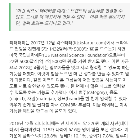
“이런 식으로 데이터를 매개로 브랜드와 공동체를 연결할 수
있고, 도시를 더 깨끗하게 만들 수 있다… 아주 작은 본보기지
만, 벌써 효과는 드러나고 있다.”
리터러티는 2017년 12월 킥스타터(Kickstarter.com)에서 크라우
드 펀딩을 진행해 5만 1432달러(약 5800만 원)를 모으는가 하면,
미국 국립과학재단(US National Science Foundation)으로부터
22만 5000달러(약 2억 5000만 원)를 지원 받기도 했다. 이런 자금
으로 2018년 4월에는 참여자들을 잇고 서로 협력할 수 있도록 하는
기능을 더했다. 여럿이 힘을 모으면 더 큰 성과를 만들 수 있다고 믿
기 때문이다. 같은 지역의 다른 그룹들이 어떤 활동을 하는지도 지
도로 서로 확인할 수 있도록 했다. 한 번에 더 많은 태그를 입력할
수 있도록 하는 기능도 추가했다. 이제 범주(category), 용도
(object), 재질(material), 상표(brand)를 한 번에 입력할 수 있다.
외우기 쉽게 앞 글자를 따서 COMB라 부른다. 이들 데이터는 지속
가능한 해법을 만드는 데 쓸모가 있다.
2018년 12월 리터러티에는 전 세계에서 약 220만 개의 사진(데이
터)이 올라와있다. 115개 나라에 약 6만 명이 힘을 보탠 결과다. 이
가운데 플라스틱이 28.8%, 담배가 10.1%, 종이가 7.8%, 알루미