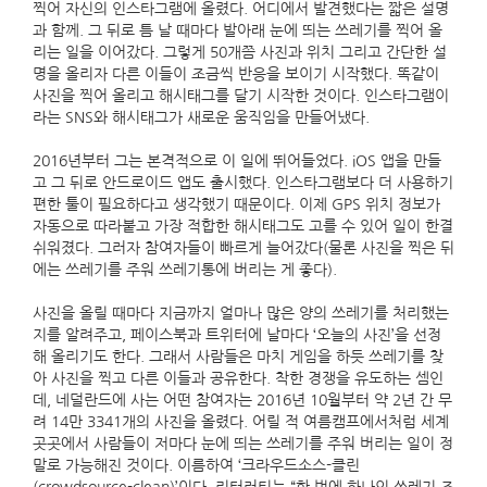
찍어 자신의 인스타그램에 올렸다. 어디에서 발견했다는 짧은 설명
과 함께. 그 뒤로 틈 날 때마다 발아래 눈에 띄는 쓰레기를 찍어 올
리는 일을 이어갔다. 그렇게 50개쯤 사진과 위치 그리고 간단한 설
명을 올리자 다른 이들이 조금씩 반응을 보이기 시작했다. 똑같이
사진을 찍어 올리고 해시태그를 달기 시작한 것이다. 인스타그램이
라는 SNS와 해시태그가 새로운 움직임을 만들어냈다.
2016년부터 그는 본격적으로 이 일에 뛰어들었다. iOS 앱을 만들
고 그 뒤로 안드로이드 앱도 출시했다. 인스타그램보다 더 사용하기
편한 툴이 필요하다고 생각했기 때문이다. 이제 GPS 위치 정보가
자동으로 따라붙고 가장 적합한 해시태그도 고를 수 있어 일이 한결
쉬워졌다. 그러자 참여자들이 빠르게 늘어갔다(물론 사진을 찍은 뒤
에는 쓰레기를 주워 쓰레기통에 버리는 게 좋다).
사진을 올릴 때마다 지금까지 얼마나 많은 양의 쓰레기를 처리했는
지를 알려주고, 페이스북과 트위터에 날마다 ‘오늘의 사진’을 선정
해 올리기도 한다. 그래서 사람들은 마치 게임을 하듯 쓰레기를 찾
아 사진을 찍고 다른 이들과 공유한다. 착한 경쟁을 유도하는 셈인
데, 네덜란드에 사는 어떤 참여자는 2016년 10월부터 약 2년 간 무
려 14만 3341개의 사진을 올렸다. 어릴 적 여름캠프에서처럼 세계
곳곳에서 사람들이 저마다 눈에 띄는 쓰레기를 주워 버리는 일이 정
말로 가능해진 것이다. 이름하여 ‘크라우드소스-클린