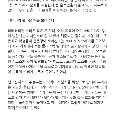
(crowdsource-clean)’이다. 리터러티는 “한 번에 하나의 쓰레기 조
각으로 쓰레기 문제를 해결한다”는 슬로건을 내걸고 있다. 서두르지
않되 모두의 힘을 모아 문제를 해결하겠다는 의지가 담겼다.
데이터의 놀라운 힘을 보여주다
리터러티가 놀라운 점은 또 있다. 어느 지역에 어떤 쓰레기들이 많
이 발견되는지 자연스레 알 수 있게 해준다는 점이다. 가령, 어느 초
등학교 학생들이 운동장에 버려진 1만 2000개의 쓰레기를 모아보
니 학교 카페에서 쓰는 플라스틱 빨대의 비닐포장지가 가장 많이 나
왔다. 학교는 곧바로 카페에서 빨대를 쓰지 않도록 했다. 또 오클랜
드 중심가의 어느 블록에선 근처 패스트푸드점이 제공하는 뜯지도
않은 소스가 많이 발견되었다. 패스트푸드점이 소스를 원하는 손님
에게만 제공하거나 손님 스스로 꺼내가도록 서비스 정책만 바꿔도
이 블록의 쓰레기는 크게 줄어들 것이다.
샌프란시스코 주정부는 리터러티의 분석을 바탕으로 담배에 부과하
는 세금을 올렸다. 리터러티의 데이터가 담배세 인상이 필요한 근거
를 마련해준 셈이다. 주정부는 이 돈을 더 깨끗한 거리를 만드는 데
쓰고 있다. 마치 BFFP가 날마다 벌어지는 것과 같은 효과를 리터러
티라는 플랫폼이 만들어내고 있는 셈이다. 그렇게 ‘세계 쓰레기 지
도’가 만들어지고 있다.