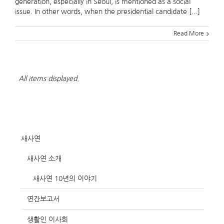
generation, especially in Seoul, is mentioned as a social
issue. In other words, when the presidential candidate [...]
Read More
All items displayed.
새사연
새사연 소개
새사연 10년의 이야기
연간보고서
생활인 이사회