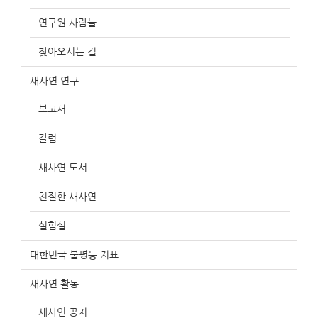
연구원 사람들
찾아오시는 길
새사연 연구
보고서
칼럼
새사연 도서
친절한 새사연
실험실
대한민국 불평등 지표
새사연 활동
새사연 공지