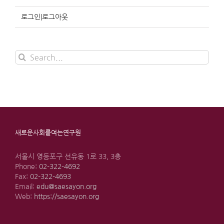
로그인|로그아웃
Search
for:
새로운사회를여는연구원
서울시 영등포구 선유동 1로 33, 3층
Phone:
02-322-4692
Fax:
02-322-4693
Email:
edu@saesayon.org
Web:
https://saesayon.org