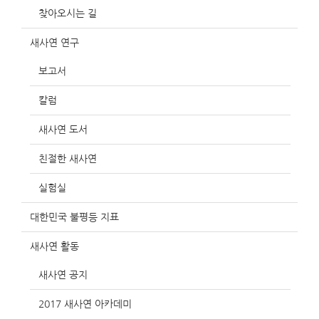
찾아오시는 길
새사연 연구
보고서
칼럼
새사연 도서
친절한 새사연
실험실
대한민국 불평등 지표
새사연 활동
새사연 공지
2017 새사연 아카데미