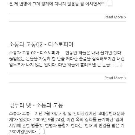
은 제 변명이 그저 핑계에 지나지 않음을 잘 아시면서도 [...]
Read More
소통과 고통02 – 디스토피아
소통과 고통 02 - 디스토피아 한동안 하늘은 내내 울기만 했다.
끊임없는 눈물을 가능케 할 만큼 커다란 슬픔을 짐작해보기란 내겐
엄두조차 나지 않는 일이다. 다만 하늘이 흘려보낸 큰 눈물로 [...]
Read More
넋두리 넷 – 소통과 고통
소통과 고통 지난 7월 3일 시청 앞 잔디광장에선 ‘4대강반대문화
제’가 열렸다. 2009년 9월 24일, 야간 옥외 집회를 금지하던 ‘집회
시위에 관한 법률’이 헌법과 불합치 한다는 ‘헌재’의 판결을 받은 지
280여일만이다. [...]