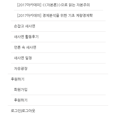
[2017아카데미] <<자본론>>으로 읽는 자본주의
[2017아카데미] 경제분석을 위한 기초 계량경제학
손잡고 새사연
새사연 활동후기
언론 속 새사연
새사연 일정
자유광장
후원하기
회원가입
후원하기
로그인|로그아웃