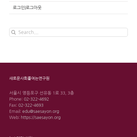
로그인|로그아웃
Search
for:
새로운사회를여는연구원
서울시 영등포구 선유동 1로 33, 3층
Phone:
02-322-4692
Fax:
02-322-4693
Email:
edu@saesayon.org
Web:
https://saesayon.org