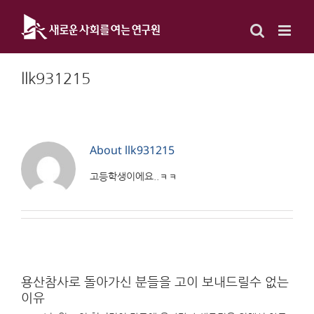
Skip
to
content
llk931215
About
llk931215
고등학생이에요..ㅋㅋ
용산참사로 돌아가신 분들을 고이 보내드릴수 없는
이유