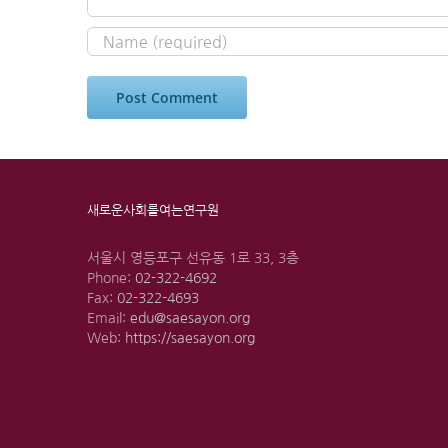
새로운사회를여는연구원
서울시 영등포구 선유동 1로 33, 3층
Phone:
02-322-4692
Fax:
02-322-4693
Email:
edu@saesayon.org
Web:
https://saesayon.org