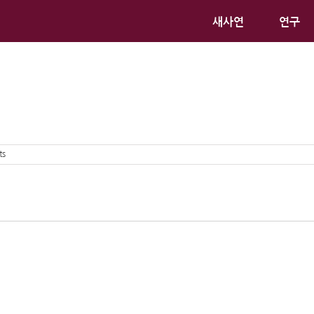
새사연
연구
ts