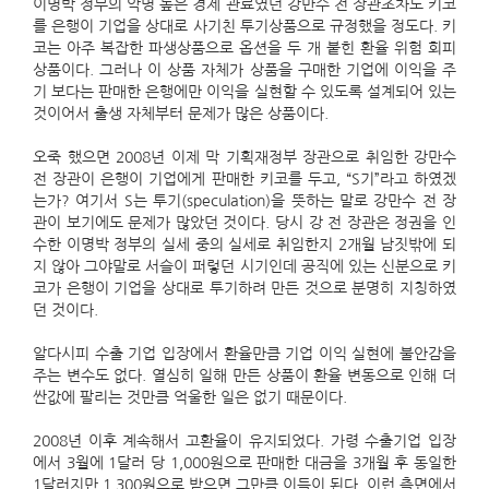
이명박 정부의 악명 높은 경제 관료였던 강만수 전 장관조차도 키코
를 은행이 기업을 상대로 사기친 투기상품으로 규정했을 정도다. 키
코는 아주 복잡한 파생상품으로 옵션을 두 개 붙힌 환율 위험 회피
상품이다. 그러나 이 상품 자체가 상품을 구매한 기업에 이익을 주
기 보다는 판매한 은행에만 이익을 실현할 수 있도록 설계되어 있는
것이어서 출생 자체부터 문제가 많은 상품이다.
오죽 했으면 2008년 이제 막 기획재정부 장관으로 취임한 강만수
전 장관이 은행이 기업에게 판매한 키코를 두고, “S기”라고 하였겠
는가? 여기서 S는 투기(speculation)을 뜻하는 말로 강만수 전 장
관이 보기에도 문제가 많았던 것이다. 당시 강 전 장관은 정권을 인
수한 이명박 정부의 실세 중의 실세로 취임한지 2개월 남짓밖에 되
지 않아 그야말로 서슬이 퍼렇던 시기인데 공직에 있는 신분으로 키
코가 은행이 기업을 상대로 투기하려 만든 것으로 분명히 지칭하였
던 것이다.
알다시피 수출 기업 입장에서 환율만큼 기업 이익 실현에 불안감을
주는 변수도 없다. 열심히 일해 만든 상품이 환율 변동으로 인해 더
싼값에 팔리는 것만큼 억울한 일은 없기 때문이다.
2008년 이후 계속해서 고환율이 유지되었다. 가령 수출기업 입장
에서 3월에 1달러 당 1,000원으로 판매한 대금을 3개월 후 동일한
1달러지만 1,300원으로 받으면 그만큼 이득이 된다. 이런 측면에서