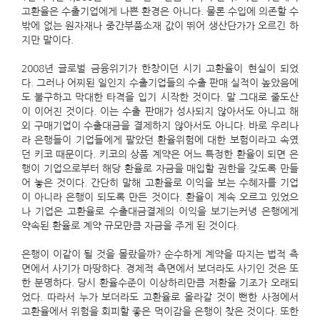
고환율은 수출기업에게 나쁜 환경은 아니다. 물론 수입에 의존할 수
밖에 없는 원자재나 중간부품소재 값이 뛰어 생산단가가 오르긴 하
지만 말이다.
2008년 글로벌 금융위기가 한창이던 시기 고환율이 현실이 되었
다. 그러나 어찌된 일인지 수출기업들의 수출 판매 실적이 높았음에
도 불구하고 막대한 타격을 입기 시작한 것이다. 말 그대로 줄도산
이 이어진 것이다. 이는 수출 판매가 성사되지 않아서도 아니고 해
외 구매기업이 수출대금을 결제하지 않아서도 아니다. 바로 우리나
라 은행들이 기업들에게 팔았던 환율위험에 대한 보험이라고 속였
던 키코 때문이다. 키코의 상품 계약은 어느 특정한 환율이 되면 은
행이 기업으로부터 해당 환율로 자금을 매입할 권한을 갖도록 만들
어 놓은 것이다. 간단히 말해 고환율로 이익을 보는 수혜자를 기업
이 아니라 은행이 되도록 만든 것이다. 환율이 계속 오르고 있었으
나 기업은 고환율로 수출대금결제의 이익을 보기는커녕 은행에게
약속된 환율로 계약 규모만큼 자금을 주게 된 것이다.
은행이 이같이 될 것을 몰랐을까? 순수하게 계약을 따지는 법적 측
면에서 사기가 마땅하다. 경제적 측면에서 보더라도 사기인 것은 또
한 분명하다. 당시 환율수준이 이상하리만큼 저환율 기조가 오래되
었다. 따라서 누가 보더라도 고환율로 올라갈 것이 뻔한 사정에서
고환율에서 위험을 회피할 좋은 먹이감을 은행이 찾은 것이다. 또한