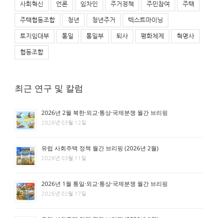
사회혁신
언론
임차인
주거정책
주민참여
주택
주택협동조합
청년
청년주거
텍스트마이닝
토지임대부
통일
통일부
퇴사
평화체제
혁명사
협동조합
최근 연구 및 칼럼
2026년 2월 북한·외교·통상·국제분쟁 월간 브리핑
2026년 03월 12일
유럽 사회주택 정책 월간 브리핑 (2026년 2월)
2026년 03월 11일
2026년 1월 통일·외교·통상·국제분쟁 월간 브리핑
2026년 02월 17일