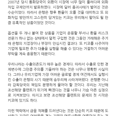
2007년 당시 통화당국이 외환이 시장에 너무 많이 풀려다며 외화
차입 규제안까지 발표하였다. 시장에 달러 품귀사태가 벌어진 것은
수순이었다. 따라서 은행은 향후 환율이 오를 것을 대비하고 또 외
화차입 방안까지 고스란히 담겨있는 키코는 무리해서 팔아도 될 만
큼 유혹적인 상품이었던 것이다.
옵션을 두 개나 붙여 판 상품을 기업이 운용할 부서나 환율 리스크
전문가 하나 없는 상태에서 덜컥 구입한 것은 그동안 거래해온 주거
래 은행의 지점장이나 부장이 안심시킨 결과다. 또 키코를 사주어야
기업에 필요한 추가 대출을 실행을 해줄 수 있다는 거절하기 어려운
부탁을 계속 종용했기 때문이다.
우리나라는 수출의존도가 매우 높은 경제다. 따라서 수출로 인한 경
제변수에 그만큼 주의를 기울려야 하는 것은 너무나 명확한 사실이
다. 그러나 우리기업에 가장 어려운 글로벌 경제 여건에서도 실행시
킨 수출이 은행의 사기 때문에 송두리째 사라져버렸다. 은행뿐 아니
라 감독당국의 책임도 분명하게 물어야 할 것이다. 우리는 지난해
조선해양 플랜트가 위기에 빠졌다는 것을 너무나 가슴 아픈 심정으
로 지켜보았다. 따지고 보면 조선해양 플랜트의 문제의 첫 시작은
키코에 있기도 하다.
이런 맥락에서 금융 적폐를 드러낸다는 것은 단순히 키코 때문에 도