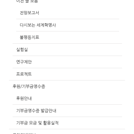
이전 글 모음
전망보고서
다시보는 세계혁명사
불평등지표
실험실
연구제안
프로젝트
후원/기부금영수증
후원안내
기부금영수증 발급안내
기부금 모금 및 활용실적