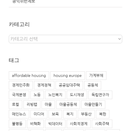
공익위반제보
카테고리
카
테
고
리
태그
affordable housing
housing europe
가계부채
경제민주화
경제정책
공공임대주택
공동체
국제분쟁
노동
노인복지
도시재생
독립연구자
로컬
리빙랩
마을
마을공동체
마을만들기
메인뉴스
미디어
보육
복지
부동산
북한
불평등
비핵화
빅데이터
사회적경제
사회주택