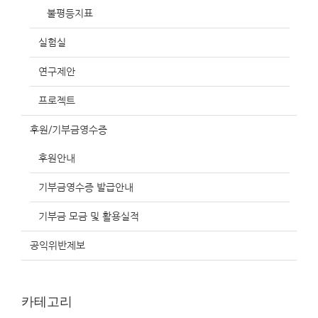
불평등지표
실험실
연구제안
프로젝트
후원/기부금영수증
후원안내
기부금영수증 발급안내
기부금 모금 및 활용실적
공익위반제보
카테고리