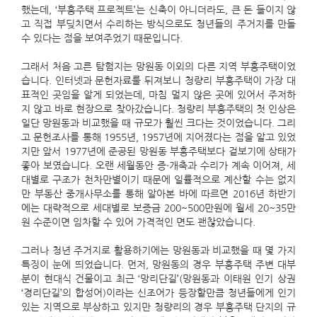
했는데, ‘부흥주택 프로젝트’는 신축이 아니더라도, 큰 돈 들이지 않
고 직접 부딪치면서 수리하는 방식으로도 청년들의 주거지를 만들
수 있다는 점을 보여주었기 때문입니다.
그래서 처음 고른 탐험지는 망원동 이외의 다른 지역 부흥주택이었
습니다. 인터넷과 문헌자료를 뒤져보니 청량리 부흥주택이 가장 대
표적인 곳임을 알게 되었는데, 마침 멀지 않은 곳에 있어서 주저하
지 않고 바로 현장으로 찾아갔습니다. 청량리 부흥주택의 첫 인상은
일단 망원동과 비교했을 때 규모가 훨씬 크다는 것이었습니다. 그리
고 문헌조사를 통해 1955년, 1957년에 지어졌다는 점을 알고 있었
지만 앞서 1977년에 준공된 망원동 부흥주택보다 겉보기에 상태가
좋아 보였습니다. 오랜 세월동안 증·개축과 수리가 계속 이어져, 세
대별로 구조가 천차만별이기 때문에 일률적으로 계산할 수는 없지
만 부동산 중개사무소를 통해 알아본 바에 따르면 2016년 하반기
에는 대략적으로 세대별로 보증금 200~500만원에 월세 20~35만
원 수준이면 임차할 수 있어 가격적인 면도 괜찮았습니다.
그러나 청년 주거지로 활용하기에는 망원동과 비교했을 때 몇 가지
특징이 눈에 띄었습니다. 먼저, 망원동의 경우 부흥주택 주변 대부
분이 현대식 건물이고 최근 ‘망리단길’(망원동과 이태원 인기 상권
‘경리단길’의 합성어)이라는 신조어가 등장할만큼 청년들에게 인기
있는 지역으로 부상하고 있지만 청량리의 경우 부흥주택 단지의 규