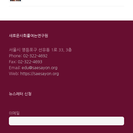
새로운사회를여는연구원
서울시 영등포구 선유동 1로 33, 3층
Phone:
02-322-4692
Fax:
02-322-4693
Email:
edu@saesayon.org
Web:
https://saesayon.org
뉴스레터 신청
이메일