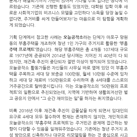
문제가 해결되기까지 가만히 앉아서 기다릴 수도 없다는 생각에 이
르렀습니다. 기존에 진행한 활동도 있었지만, 대학원 입학 이후 새
로운 사회적기업의 비즈니스 모델을 고민하다 ‘소득을 당장 높일 수
없다면, 주거비를 싸게 만들어보자!’는 마음으로 이 탐험을 계획하
게 되었습니다.
기획 단계에서 참고한 사례는
오늘공작소
라는 단체가 마포구 망원
동의 부흥주택을 개조하여 청년 1인 가구의 주거지로 활용한 ‘
부흥
주택 프로젝트
’
였습니다. 해당 부흥주택은 총 4개동 107세대 규모
로 1977년에 준공되어 2014년 당시에는 지어진 지 40년이 다 되
었지만, 재건축 추진이 중단되자 절반 이상이 방치되어 있었습니다.
오늘공작소 활동가들은 자신들의 사무실 바로 옆에 있던 이 부흥주
택을 주목하고 세대 당 보증금 100만원, 월세 10만원 수준에 임차
하고 세대 당 재료비 150만원으로 수리하여 총 4세대를 스스로의
거주공간으로 탈바꿈시킵니다. 이는 오늘공작소의 ‘50만원의 프로
젝트’의 일환으로 추진되었는데, 지역에 기반하여 생활최저선만 벌
고 공유지 안에서 “그 순간 재미있는 일”을 하자는 취지였습니다.
비록 2016년 이후 재건축 추진이 급물살을 타게 되면서 임대인의
요구로 4세대 모두 철수하여 현재는 존재하지 않지만, 개인적으로
오늘공작소의 ‘부흥주택 프로젝트’는 주거빈곤 문제에 접근하는 방
향이 다양할 수 있음을 일깨워주었습니다. 기존에는 청년 주거지 조
성 방안으로 신축하거나 대규모 리모델링을 하는 것 중심으로 사고