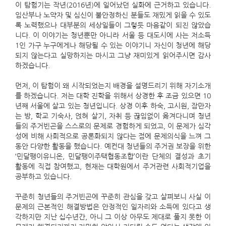
이 탐험기는 작년(2016년)에 일어났던 실화에 근거하고 있습니다.
임산부나 노약자 및 심신이 불안정하신 분들도 재밌게 읽을 수 있도
록 노력했으나 대부분의 세상일들이 그렇듯 마음같이 되진 않았습
니다. 이 이야기는 청년뿐만 아니라 서울 등 대도시에 사는 저소득
1인 가구 누구에게나 해당될 수 있는 이야기니 자신이 청년에 해당
되지 않는다고 실망하지는 마시고 그냥 재미있게 읽어주시면 감사
하겠습니다.
먼저, 이 탐험이 왜 시작되었는지 배경을 설명드리기 위해 자기소개
를 하겠습니다. 저는 대학 진학을 위해서 상경한 후 조금 있으면 10
년째 서울에 살고 있는 청년입니다. 상경 이후 하숙, 고시원, 잠만자
는 방, 학교 기숙사, 얹혀 살기, 자취 등 끊임없이 옮겨다니며 청년
들의 주거빈곤을 스스로의 문제로 경험하게 되었고, 이 문제가 심각
성에 비해 사회적으로 공론화되지 않다는 점에 문제의식을 느껴 그
동안 다양한 활동을 했습니다. 예컨대 청년들의 주거권 보장을 위한
‘민달팽이유니온, 민달팽이주택협동조합’이란 단체의 결성과 초기
활동에 직접 참여했고, 현재는 대학원에서 주거관련 사회적기업을
공부하고 있습니다.
꾸준히 청년들의 주거빈곤에 꾸준히 관심을 갖고 살펴보니 사실 이
문제의 근본적인 해결방법은 안정적인 일자리와 소득에 있다고 생
각하지만 지난 십수년간, 아니 그 이상 아무도 제대로 풀지 못한 이