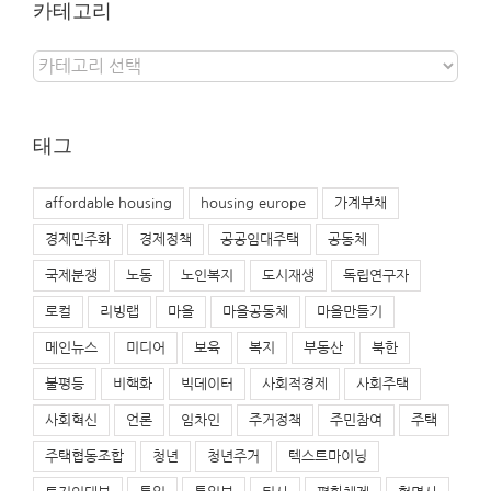
카테고리
카
테
고
리
태그
affordable housing
housing europe
가계부채
경제민주화
경제정책
공공임대주택
공동체
국제분쟁
노동
노인복지
도시재생
독립연구자
로컬
리빙랩
마을
마을공동체
마을만들기
메인뉴스
미디어
보육
복지
부동산
북한
불평등
비핵화
빅데이터
사회적경제
사회주택
사회혁신
언론
임차인
주거정책
주민참여
주택
주택협동조합
청년
청년주거
텍스트마이닝