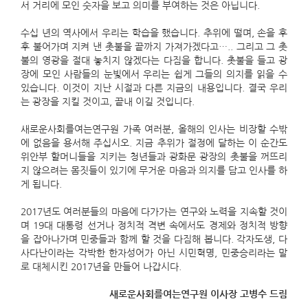
서 거리에 모인 숫자을 보고 의미를 부여하는 것은 아닙니다.
수십 년의 역사에서 우리는 학습을 했습니다. 추위에 떨며, 손을 후
후 불어가며 지켜 낸 촛불을 끝까지 가져가겠다고….. 그리고 그 촛
불의 영광을 절대 놓치지 않겠다는 다짐을 합니다. 촛불을 들고 광
장에 모인 사람들의 눈빛에서 우리는 쉽게 그들의 의지를 읽을 수
있습니다. 이것이 지난 시절과 다른 지금의 내용입니다. 결국 우리
는 광장을 지킬 것이고, 끝내 이길 것입니다.
새로운사회를여는연구원 가족 여러분, 올해의 인사는 비장할 수밖
에 없음을 용서해 주십시오. 지금 추위가 절정에 달하는 이 순간도
위안부 할머니들을 지키는 청년들과 광화문 광장의 촛불을 꺼뜨리
지 않으려는 몸짓들이 있기에 무거운 마음과 의지를 담고 인사를 하
게 됩니다.
2017년도 여러분들의 마음에 다가가는 연구와 노력을 지속할 것이
며 19대 대통령 선거나 정치적 격변 속에서도 경제와 정치적 방향
을 잡아나가며 민중들과 함께 할 것을 다짐해 봅니다. 각자도생, 다
사다난이라는 각박한 한자성어가 아닌 시민혁명, 민중승리라는 말
로 대체시킨 2017년을 만들어 나갑시다.
새로운사회를여는연구원 이사장 고병수 드림