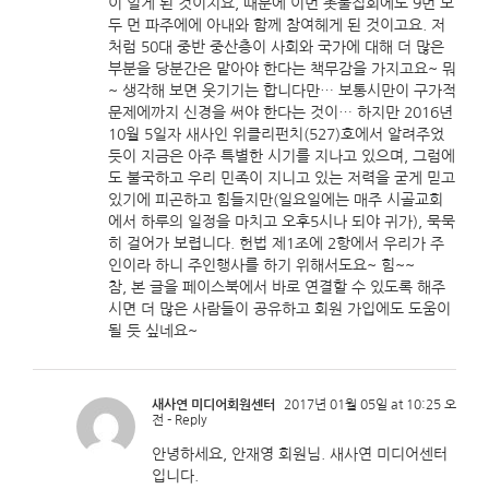
이 일게 된 것이지요, 때문에 이번 촛불집회에도 9번 모
두 먼 파주에에 아내와 함께 참여헤게 된 것이고요. 저
처럼 50대 중반 중산층이 사회와 국가에 대해 더 많은
부분을 당분간은 맡아야 한다는 책무감을 가지고요~ 뭐
~ 생각해 보면 웃기기는 합니다만… 보통시만이 구가적
문제에까지 신경을 써야 한다는 것이… 하지만 2016년
10월 5일자 새사인 위클리펀치(527)호에서 알려주었
듯이 지금은 아주 특별한 시기를 지나고 있으며, 그럼에
도 불국하고 우리 민족이 지니고 있는 저력을 굳게 믿고
있기에 피곤하고 힘들지만(일요일에는 매주 시골교회
에서 하루의 일정을 마치고 오후5시나 되야 귀가), 묵묵
히 걸어가 보렵니다. 헌법 제1조에 2항에서 우리가 주
인이라 하니 주인행사를 하기 위해서도요~ 힘~~
참, 본 글을 페이스북에서 바로 연결할 수 있도록 해주
시면 더 많은 사람들이 공유하고 회원 가입에도 도움이
될 듯 싶네요~
새사연 미디어회원센터
2017년 01월 05일 at 10:25 오
전
- Reply
안녕하세요, 안재영 회원님. 새사연 미디어센터
입니다.