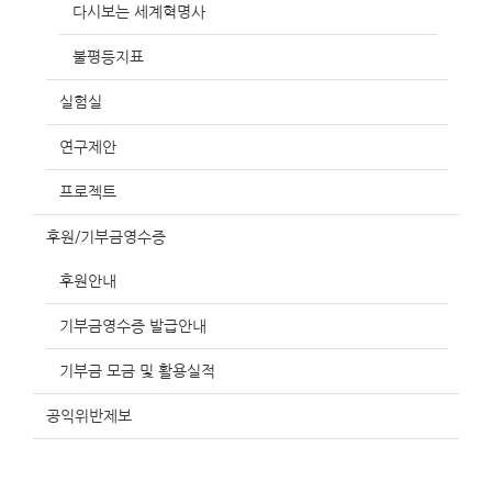
다시보는 세계혁명사
불평등지표
실험실
연구제안
프로젝트
후원/기부금영수증
후원안내
기부금영수증 발급안내
기부금 모금 및 활용실적
공익위반제보