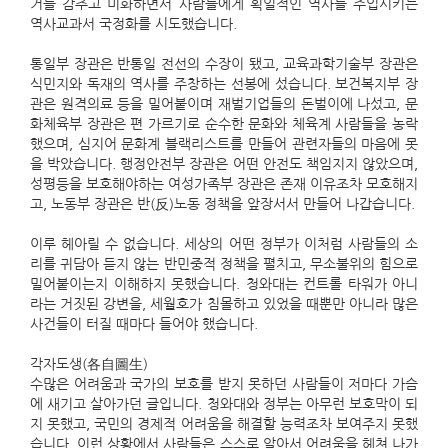
거를 감추고 미화하면서 사람들에게 획일적인 역사를 주입시키는
역사교과서 국정화를 시도했습니다.
통일부 장관은 반통일 전선의 수장이 됐고, 교육과학기술부 장관은
식민지와 독재의 역사를 주창하는 선봉에 섰습니다. 보건복지부 장
관은 원격의료 등을 밀어붙이며 재벌기업들의 돈벌이에 나섰고, 문
화체육부 장관은 편 가르기로 순수한 문화와 체육계 사람들을 농락
했으며, 심지어 문화계 블랙리스트를 만들어 관련자들의 마음에 못
을 박았습니다. 행정안전부 장관은 어떤 안전도 책임지지 않았으며,
성평등을 보호해야하는 여성가족부 장관은 존재 이유조차 모호해지
고, 노동부 장관은 반(反)노동 정책을 앞장서서 만들어 나갑습니다.
이루 헤아릴 수 없습니다. 세상의 어떤 정부가 이처럼 사람들의 소
리를 귀담아 듣지 않는 반민중적 정책을 펼치고, 무소불위의 힘으로
밀어붙이는지 이해하지 못했습니다. 청와대는 컨트롤 타워가 아니
라는 거짓된 강변을, 세월호가 침몰하고 있었을 때뿐만 아니라 많은
사건들이 터질 때마다 들어야 했습니다.
각자도생(各自圖生)
수많은 어려움과 국가의 보호를 받지 못하던 사람들이 저마다 가슴
에 새기고 살아가던 글입니다. 청와대와 정부는 아무런 보호막이 되
지 못했고, 국민의 경제적 어려움을 해결할 능력조차 보여주지 못했
습니다. 이런 상황에서 사람들은 스스로 알아서 어려움을 헤쳐 나가