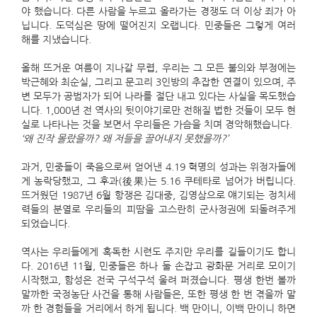
야 했습니다. 다른 사람을 누르고 올라가는 경쟁도 더 이상 죄가 아
닙니다. 도덕심은 땅에 떨어진지 오랩니다. 민중들은 그렇게 여러
해를 지냈습니다.
올해 뜨거운 여름이 지나갈 무렵, 우리는 그 모든 불의와 부정에는
박근혜와 최순실, 그리고 문고리 3인방의 추잡한 연결이 있으며, 주
변 모두가 공범자가 되어 나라를 절단 내고 있다는 사실을 목도했습
니다. 1,000년 전 역사의 뒷이야기로만 전해질 법한 것들이 모두 현
실로 나타나는 것을 보면서 우리들은 가슴을 치며 경악해했습니다.
‘왜 진작 몰랐을까? 왜 저들을 끌어내지 못했을까?’
과거, 민중들이 죽음으로써 얻어낸 4.19 혁명의 성과는 위정자들에
게 농락당했고, 그 후과(後果)는 5.16 쿠테타로 넘어가 버립니다.
뜨거웠던 1987년 6월 항쟁은 김대중, 김영삼으로 얘기되는 정치세
력들의 분열로 우리들의 피땀을 고스란히 군사정권에 되돌려주게
되었습니다.
역사는 우리들에게 혹독한 시련도 주지만 우리를 길들이기도 합니
다. 2016년 11월, 민중들은 하나 둘 손잡고 광화문 거리로 모이기
시작했고, 함성은 전국 구석구석 울려 퍼졌습니다. 평생 한번 볼까
말까한 국정농단 사건을 통해 사람들은, 또한 평생 한 번 겪을까 말
까 한 경험들을 거리에서 하게 됩니다. 백 만이니, 이백 만이니 하면