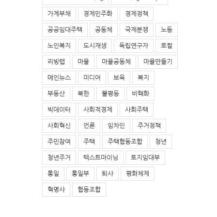
가계부채
경제민주화
경제정책
공공임대주택
공동체
국제분쟁
노동
노인복지
도시재생
독립연구자
로컬
리빙랩
마을
마을공동체
마을만들기
메인뉴스
미디어
보육
복지
부동산
북한
불평등
비핵화
빅데이터
사회적경제
사회주택
사회혁신
언론
임차인
주거정책
주민참여
주택
주택협동조합
청년
청년주거
텍스트마이닝
토지임대부
통일
통일부
퇴사
평화체제
혁명사
협동조합