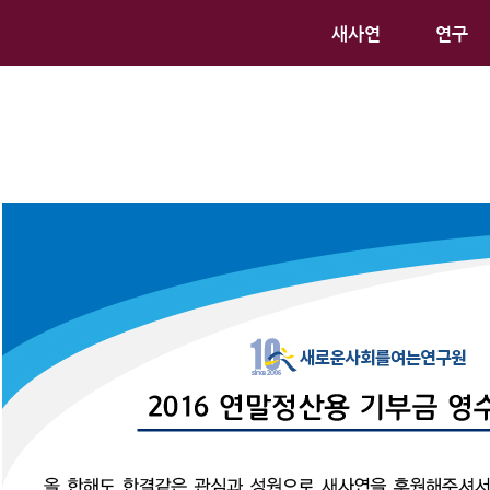
새사연
연구