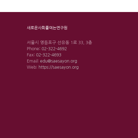
새로운사회를여는연구원
서울시 영등포구 선유동 1로 33, 3층
Phone:
02-322-4692
Fax:
02-322-4693
Email:
edu@saesayon.org
Web:
https://saesayon.org