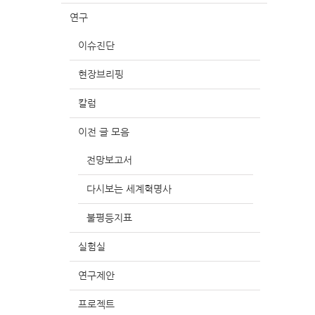
연구
이슈진단
현장브리핑
칼럼
이전 글 모음
전망보고서
다시보는 세계혁명사
불평등지표
실험실
연구제안
프로젝트