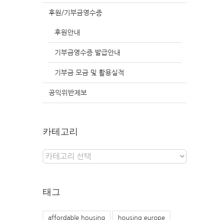
후원/기부금영수증
후원안내
기부금영수증 발급안내
기부금 모금 및 활용실적
공익위반제보
카테고리
카
테
고
리
태그
affordable housing
housing europe