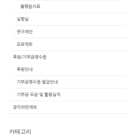
불평등지표
실험실
연구제안
프로젝트
후원/기부금영수증
후원안내
기부금영수증 발급안내
기부금 모금 및 활용실적
공익위반제보
카테고리