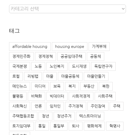
카
테
고
리
태그
affordable housing
housing europe
가계부채
경제민주화
경제정책
공공임대주택
공동체
국제분쟁
노동
노인복지
도시재생
독립연구자
로컬
리빙랩
마을
마을공동체
마을만들기
메인뉴스
미디어
보육
복지
부동산
북한
불평등
비핵화
빅데이터
사회적경제
사회주택
사회혁신
언론
임차인
주거정책
주민참여
주택
주택협동조합
청년
청년주거
텍스트마이닝
토지임대부
통일
통일부
퇴사
평화체제
혁명사