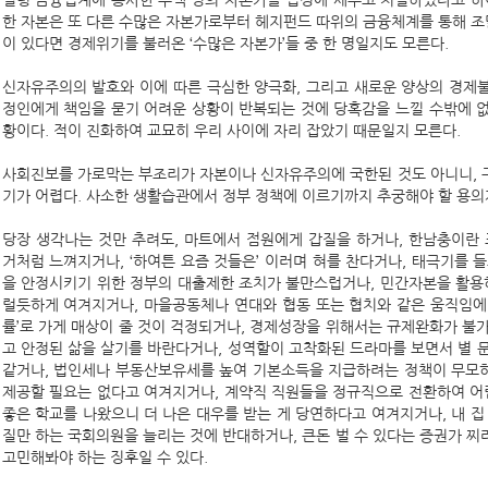
설령 금융업계에 종사한 수백 명의 자본가를 법정에 세우고 처벌하였다고 하
한 자본은 또 다른 수많은 자본가로부터 헤지펀드 따위의 금융체계를 통해 조달
이 있다면 경제위기를 불러온 ‘수많은 자본가’들 중 한 명일지도 모른다.
신자유주의의 발호와 이에 따른 극심한 양극화, 그리고 새로운 양상의 경제
정인에게 책임을 묻기 어려운 상황이 반복되는 것에 당혹감을 느낄 수밖에 없다.
황이다. 적이 진화하여 교묘히 우리 사이에 자리 잡았기 때문일지 모른다.
사회진보를 가로막는 부조리가 자본이나 신자유주의에 국한된 것도 아니니, 
기가 어렵다. 사소한 생활습관에서 정부 정책에 이르기까지 추궁해야 할 용의
당장 생각나는 것만 추려도, 마트에서 점원에게 갑질을 하거나, 한남충이란
거처럼 느껴지거나, ‘하여튼 요즘 것들은’ 이러며 혀를 찬다거나, 태극기를 
을 안정시키기 위한 정부의 대출제한 조치가 불만스럽거나, 민간자본을 활
럴듯하게 여겨지거나, 마을공동체나 연대와 협동 또는 협치와 같은 움직임에 
률’로 가게 매상이 줄 것이 걱정되거나, 경제성장을 위해서는 규제완화가 불
고 안정된 삶을 살기를 바란다거나, 성역할이 고착화된 드라마를 보면서 별 
같거나, 법인세나 부동산보유세를 높여 기본소득을 지급하려는 정책이 무모
제공할 필요는 없다고 여겨지거나, 계약직 직원들을 정규직으로 전환하여 어
좋은 학교를 나왔으니 더 나은 대우를 받는 게 당연하다고 여겨지거나, 내 집
질만 하는 국회의원을 늘리는 것에 반대하거나, 큰돈 벌 수 있다는 증권가 찌라
고민해봐야 하는 징후일 수 있다.