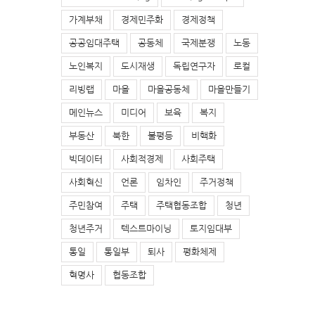
가계부채
경제민주화
경제정책
공공임대주택
공동체
국제분쟁
노동
노인복지
도시재생
독립연구자
로컬
리빙랩
마을
마을공동체
마을만들기
메인뉴스
미디어
보육
복지
부동산
북한
불평등
비핵화
빅데이터
사회적경제
사회주택
사회혁신
언론
임차인
주거정책
주민참여
주택
주택협동조합
청년
청년주거
텍스트마이닝
토지임대부
통일
통일부
퇴사
평화체제
혁명사
협동조합