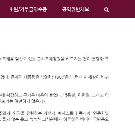
후원/기부금영수증
공익위반제보
 년간 독재를 일삼고 있는 군사독재정권을 타도하는 것이 분명한 목
었다. 문재인 대통령은 “(영화)‘1987’은 ‘그런다고 세상이 바뀌
데 복잡하고 무거운 마음이 들었다. 박종철, 이한열, 그리고 이
 부조리는 여전하지 않은가?
주의자, 인권을 유린하는 자본가, 파시스트나 독재자, 인종차별
도 들지 않는 좁고 눅눅한 고시원에서 하루하루 버티다 극빈층으