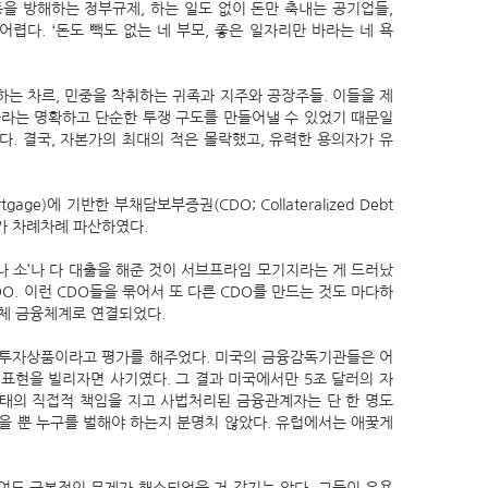
을 방해하는 정부규제, 하는 일도 없이 돈만 축내는 공기업들,
렵다. ‘돈도 빽도 없는 네 부모, 좋은 일자리만 바라는 네 욕
하는 차르, 민중을 착취하는 귀족과 지주와 공장주들. 이들을 제
가라는 명확하고 단순한 투쟁 구도를 만들어낼 수 있었기 때문일
. 결국, 자본가의 최대의 적은 몰락했고, 유력한 용의자가 유
ge)에 기반한 부채담보부증권(CDO; Collateralized Debt
스가 차례차례 파산하였다.
나 소’나 다 대출을 해준 것이 서브프라임 모기지라는 게 드러났
O. 이런 CDO들을 묶어서 또 다른 CDO를 만드는 것도 마다하
체 금융체계로 연결되었다.
한 투자상품이라고 평가를 해주었다. 미국의 금융감독기관들은 어
 표현을 빌리자면 사기였다. 그 결과 미국에서만 5조 달러의 자
사태의 직접적 책임을 지고 사법처리된 금융관계자는 단 한 명도
을 뿐 누구를 벌해야 하는지 분명치 않았다. 유럽에서는 애꿎게