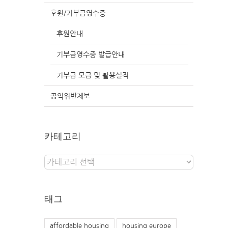
후원/기부금영수증
후원안내
기부금영수증 발급안내
기부금 모금 및 활용실적
공익위반제보
카테고리
카
테
고
리
태그
affordable housing
housing europe