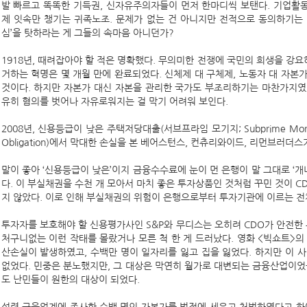
발 빠르고 똑똑한 기득권, 신자유주의자들이 먼저 한마디씩 보탠다. 기업활동
제 잇속만 챙기는 귀족노조. 문제가 없는 건 아니지만 전적으로 동의하기는 어
심’을 탓하라는 게 그들의 속마음 아니던가?
1918년, 때려잡아야 할 적은 명확했다. 무의미한 전쟁에 국민의 희생을 강요
거하는 혁명은 몇 개월 만에 완료되었다. 신체제 대 구체제, 노동자 대 자본
것이다. 하지만 자본가 대신 자본을 관리한 국가도 부조리하기는 마찬가지였다
유히 혐의를 벗어나 자유로워지는 걸 막기 어려워 보인다.
2008년, 신용등급이 낮은 주택저당대출(서브프라임 모기지; Subprime Mortga
Obligation)에서 막대한 손실을 본 베어스턴스, 컨츄리와이드, 리먼브러더
말이 좋아 ‘신용등급이 낮은’이지 금융수수료에 눈이 먼 은행이 말 그대로 ‘개
다. 이 부실채권을 수천 개 모아서 마치 좋은 투자상품인 것처럼 꾸민 것이 CD
지 않았다. 이로 인해 부실채권의 위험이 은행으로부터 투자기관에 이르는 전
투자자를 보호해야 할 신용평가사인 S&P와 무디스는 오히려 CDO가 안전
처구니없는 이런 작태를 몰랐거나 모른 척 한 게 드러났다. 영화 <빅쇼트>의
산손실이 발생하였고, 수백만 명이 일자리를 잃고 집을 잃었다. 하지만 이 
없었다. 민중은 분노했지만, 그 대상은 막연히 월가로 대변되는 금융산업이었
도 난민들이 원한의 대상이 되었다.