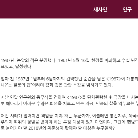
새사연
연구
1987년. 눈앞의 적은 분명했다. 1961년 5월 16일 헌정을 파괴하고 수십
표였고, 달성했다.
얼마 전 1987년 1월부터 6월까지의 긴박했던 순간을 담은 <1987>이 개봉되
냐?’는 질문의 답”이라며 감회 깊은 관람 소감을 밝히기도 했다.
지난 연말 연구원의 종무식을 겸하여 <1987>을 단체관람한 후 극장을 나서는
루 헤아리기 어려운 수많은 희생을 치르고 만든 지금, 민중의 삶을 억누르는
어떤 사태가 벌어지면 책임을 져야 하는 누군가가, 이를테면 봉건지주, 제국
주의자 따위의 징벌을 받아야 하는 투쟁 대상이 있기 마련이다. 그런데 햇빛
로 늙어가야 할 2018년의 취준생이 탓해야 할 대상은 누구일까?