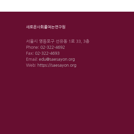
새로운사회를여는연구원
서울시 영등포구 선유동 1로 33, 3층
Phone:
02-322-4692
Fax:
02-322-4693
Email:
edu@saesayon.org
Web:
https://saesayon.org