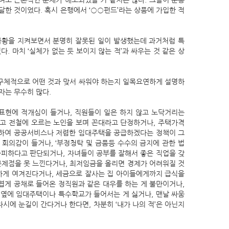
여도 근본적인 문제가 해소되었을 거 같지는 않다. 그들이 운용
한 것이었다. 혹시 은행에서 ‘○○펀드’라는 상품에 가입한 적
불황을 지켜보면서 분명히 잘못된 일이 발생했는데 과거처럼 특
 마치 ‘실체가 없는 듯 보이지 않는 적’과 싸우는 것 같은 상
구체적으로 어떤 것과 맞서 싸워야 하는지 일목요연하게 설명하
자는 무수히 많다.
 표현에 적개심이 들거나, 직원들이 일은 하지 않고 노닥거리는
들고 전철에 오르는 노인을 보며 꼰대라고 단정하거나, 주택가격
용하여 공공서비스나 저렴한 임대주택을 공급하겠다는 정책이 그
회의감이 들거나, ‘부정청탁 및 금품등 수수의 금지에 관한 법
가피하다고 판단되거나, 자녀들이 공부를 잘해서 좋은 직업을 갖
문제점을 못 느낀다거나, 최저임금을 올리면 경제가 어려워질 것
하게 여겨진다거나, 세금으로 잘사는 집 아이들에게까지 급식을
렵게 공채로 들어온 정직원과 같은 대우를 하는 게 불만이거나,
 옆에 임대주택이나 특수학교가 들어서는 게 싫거나, 맨날 싸움
시에 눈길이 간다거나 한다면, 차분히 ‘내가 나의 적’은 아닌지