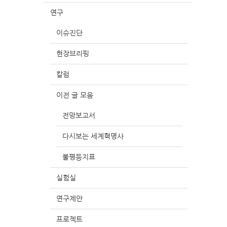
연구
이슈진단
현장브리핑
칼럼
이전 글 모음
전망보고서
다시보는 세계혁명사
불평등지표
실험실
연구제안
프로젝트