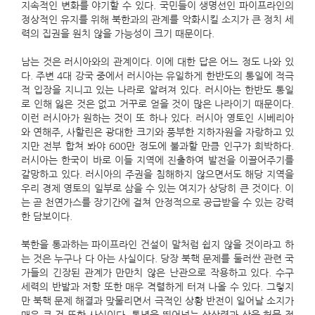
지속적인 변화를 야기할 수 있다. 국민들이 생명선인 파이프라인의
정상적인 유지를 위해 북한과의 관계를 악화시킬 소지가 큰 정치 세
력의 집권을 원치 않을 가능성이 크기 때문이다.
남는 것은 러시아와의 관계이다. 이에 대한 답은 어느 정도 나와 있
다. 주변 4대 강국 중에서 러시아는 유일하게 한반도의 통일에 적극
적 입장을 지니고 있는 나라로 알려져 있다. 러시아는 한반도 통일
로 인해 잃은 것은 없고 거꾸로 얻을 것이 많은 나라이기 때문이다.
이런 러시아가 원하는 것이 또 하나 있다. 러시아 영토인 시베리아
와 연해주, 사할린은 광대한 크기와 풍부한 지하자원을 자랑하고 있
지만 전부 합쳐 봐야 600만 정도에 불과할 만큼 인구가 희박하다.
러시아는 한국이 바로 이들 지역에 진출하여 발전을 이끌어주기를
갈망하고 있다. 러시아의 주권을 침해하지 않으면서도 해당 지역을
우리 경제 영토의 일부로 삼을 수 있는 여지가 상당히 큰 것이다. 이
는 곧 천연가스를 장기간에 걸쳐 안정적으로 공급받을 수 있는 강력
한 담보이다.
북한을 통과하는 파이프라인 건설이 말처럼 쉽지 않을 것이라고 하
는 것은 누구나 다 아는 사실이다. 당장 북핵 문제를 둘러싼 관련 국
가들의 긴장된 관계가 만만치 않은 난관으로 작용하고 있다. 수구
세력의 반발과 저항 또한 매우 격렬하게 터져 나올 수 있다. 그렇지
만 북핵 문제 해결과 맞물리면서 극적인 상황 반전이 일어날 소지가