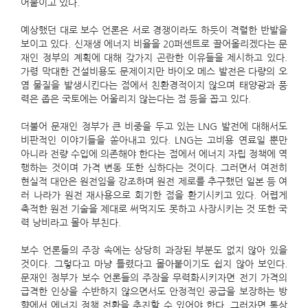
어붙이고 있다.
예상했던 대로 보수 언론은 서로 경쟁이라도 하듯이 격렬한 반발을
보이고 있다. 신재생 에너지 비율을 20퍼센트로 끌어올리겠다는 문
재인 정부의 계획에 대해 갖가지 곤란한 이유들을 제시하고 있다.
가령 막대한 건설비용도 문제이지만 바이오 메스 발전은 다량의 오
염 물질을 발생시킨다는 점에서 친환경적이지 않으며 태양광과 풍
력은 좁은 국토에는 어울리지 않는다는 점 등을 꼽고 있다.
더불어 문재인 정부가 큰 비중을 두고 있는 LNG 발전에 대해서도
비판적인 이야기들을 쏟아내고 있다. LNG는 고비용 연료일 뿐만
아니라 전량 수입에 의존해야 한다는 점에서 에너지 자립 정책에 역
행하는 것이며 가격 변동 또한 심하다는 것이다. 그러면서 여전히
현실적 대안은 원전임을 강조하며 원전 제로를 추구했던 일본 등 여
러 나라가 원전 재사용으로 회기한 점을 환기시키고 있다. 어렵게
축적한 원전 기술을 제대로 써먹지도 못하고 사장시키는 것 또한 국
력 낭비라고 몰아 부친다.
보수 언론들의 주장 속에는 상당히 과장된 부분도 없지 않아 있을
것이다. 그렇다고 마냥 틀렸다고 몰아붙이기도 쉽지 않아 보인다.
문재인 정부가 보수 언론들의 주장을 무력화시키자면 전기 가격의
급격한 인상을 수반하지 않으면서도 안정적인 공급을 보장하는 방
향에서 에너지 정책 전환을 추진할 수 있어야 한다. 그러자면 통상