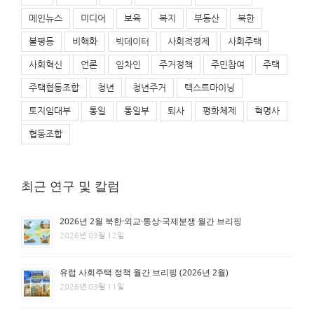
메인뉴스
미디어
보육
복지
부동산
북한
불평등
비핵화
빅데이터
사회적경제
사회주택
사회혁신
언론
임차인
주거정책
주민참여
주택
주택협동조합
청년
청년주거
텍스트마이닝
토지임대부
통일
통일부
퇴사
평화체제
혁명사
협동조합
최근 연구 및 칼럼
2026년 2월 북한·외교·통상·국제분쟁 월간 브리핑
2026년 03월 12일
유럽 사회주택 정책 월간 브리핑 (2026년 2월)
2026년 03월 11일