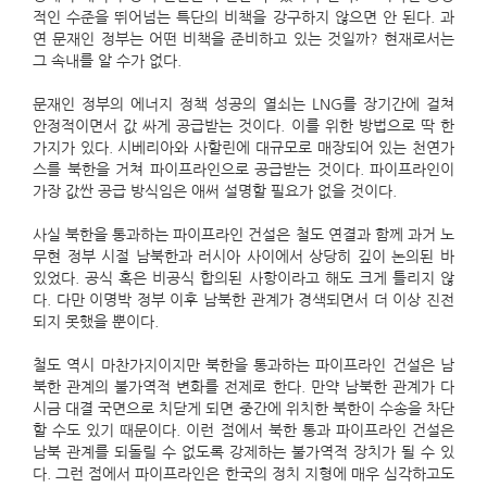
적인 수준을 뛰어넘는 특단의 비책을 강구하지 않으면 안 된다. 과
연 문재인 정부는 어떤 비책을 준비하고 있는 것일까? 현재로서는
그 속내를 알 수가 없다.
문재인 정부의 에너지 정책 성공의 열쇠는 LNG를 장기간에 걸쳐
안정적이면서 값 싸게 공급받는 것이다. 이를 위한 방법으로 딱 한
가지가 있다. 시베리아와 사할린에 대규모로 매장되어 있는 천연가
스를 북한을 거쳐 파이프라인으로 공급받는 것이다. 파이프라인이
가장 값싼 공급 방식임은 애써 설명할 필요가 없을 것이다.
사실 북한을 통과하는 파이프라인 건설은 철도 연결과 함께 과거 노
무현 정부 시절 남북한과 러시아 사이에서 상당히 깊이 논의된 바
있었다. 공식 혹은 비공식 합의된 사항이라고 해도 크게 틀리지 않
다. 다만 이명박 정부 이후 남북한 관계가 경색되면서 더 이상 진전
되지 못했을 뿐이다.
철도 역시 마찬가지이지만 북한을 통과하는 파이프라인 건설은 남
북한 관계의 불가역적 변화를 전제로 한다. 만약 남북한 관계가 다
시금 대결 국면으로 치닫게 되면 중간에 위치한 북한이 수송을 차단
할 수도 있기 때문이다. 이런 점에서 북한 통과 파이프라인 건설은
남북 관계를 되돌릴 수 없도록 강제하는 불가역적 장치가 될 수 있
다. 그런 점에서 파이프라인은 한국의 정치 지형에 매우 심각하고도