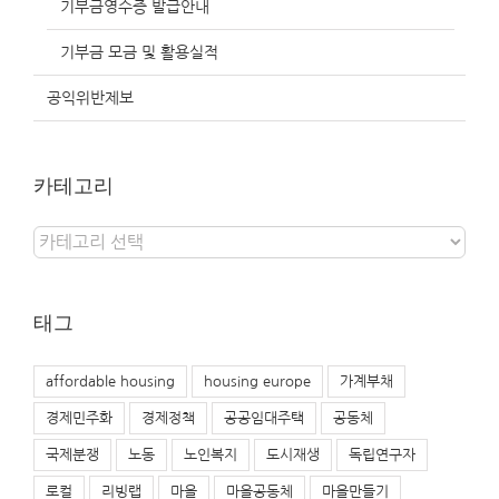
기부금영수증 발급안내
기부금 모금 및 활용실적
공익위반제보
카테고리
카
테
고
리
태그
affordable housing
housing europe
가계부채
경제민주화
경제정책
공공임대주택
공동체
국제분쟁
노동
노인복지
도시재생
독립연구자
로컬
리빙랩
마을
마을공동체
마을만들기