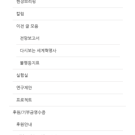
현장브리핑
칼럼
이전 글 모음
전망보고서
다시보는 세계혁명사
불평등지표
실험실
연구제안
프로젝트
후원/기부금영수증
후원안내