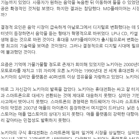
기능까지 있었다. 사용자가 원하는 음악을 녹음한 뒤 이동하며 들을 수 있었던 
공은 확정적인 것처럼 보였다. 하지만 결과는 참담했다. MD플레이어는 시
까?
결정적 요인은 음악 시장이 급속하게 아날로그에서 디지털로 변화했다는 데 있었
터넷이 등장하면서 음악을 듣는 형태가 혁명적으로 바뀌었다. LP나 CD, 카셑
생해 듣는 것으로 바뀐 것이다. 휴대용 MP3플레이어가 출시됨으로써 변화는
명 최고의 기술력을 보여준 것이었다. 그러나 결정적으로 디지털 시대에 필
에 불과했던 것이다.
요즘은 기억에 가물가물할 정도로 존재가 희미해 있었지만 노키아는 2000년대 
모토로라를 재치고 1위 자리에 오른 노키아는 1990년대 전 세계 휴대전화 
노키아의 심비안 플랫폼은 40퍼센트 이상 점유율을 자랑하고 있었다. 노키아
바로 그 자신감이 노키아의 발목을 잡았다. 노키아는 휴대전화는 싸고 잘 터지기
과 스마트폰으로 대세가 전환되는 것에 제대로 대응하지 못했다. 심비안 기
사고에서 벗어나지 못했다. 스마트폰의 경쟁력은 하드웨어가 아니라 소프트웨
아의 약점은 2007년 애플의 아이폰이 등장하면서 여지없이 드러났다. 낡은 심비
스토어는 애플 앱스토어의 상대가 되지 못했다. 애플 플랫폼의 강력한 대항
리 갈아타는 민첩성도 발휘하지 못했다.
노키아의 구식 휴대전화는 스마트폰에 밀려 일거에 시장을 상실했다. 심비안 