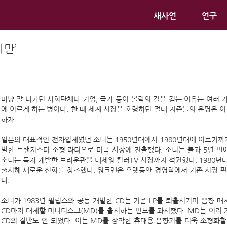
새사연
연구
자만’
마냥 잘 나가던 사회단체나 기업, 국가 등이 몰락의 길을 걷는 이유는 여러 가지
에 이르게 하는 병이다. 한 때 세계 시장을 호령하던 절대 지존들의 운명은 
하자.
일본의 대표적인 전자업체였던 소니는 1950년대에서 1980년대에 이르기까지
발한 트랜지스터 소형 라디오로 미국 시장에 진출했다. 소니는 불과 5년 만에
소니는 독자 개발한 브라운관을 내세워 컬러TV 시장까지 석권했다. 1980년
출시해 새로운 신화를 창조했다. 워크맨은 오랫동안 경영학에서 기존 시장 판
다.
소니가 1983년 필립스와 공동 개발한 CD는 기존 LP를 퇴출시키며 음향 매
CD마저 대체할 미니디스크(MD)를 출시하는 면모를 과시했다. MD는 여러 
CD의 절반도 안 되었다. 이는 MD를 장착한 휴대용 음향기를 더욱 소형화할