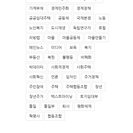
가계부채
경제민주화
경제정책
공공임대주택
공동체
국제분쟁
노동
노인복지
도시재생
독립연구자
로컬
리빙랩
마을
마을공동체
마을만들기
메인뉴스
미디어
보육
복지
부동산
북한
불평등
비핵화
빅데이터
사회적경제
사회주택
사회혁신
언론
임차인
주거정책
주민참여
주택
주택협동조합
청년
청년주거
텍스트마이닝
토지임대부
통일
통일부
퇴사
평화체제
혁명사
협동조합