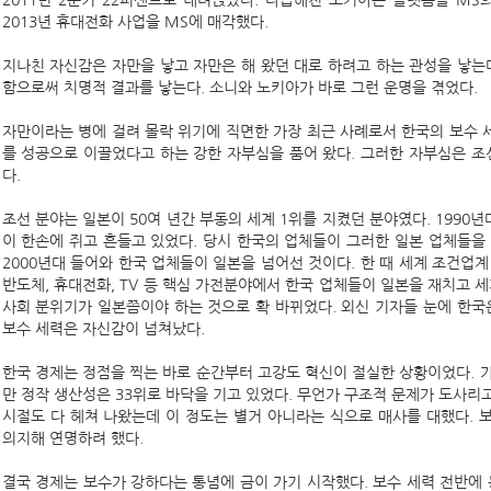
2011년 2분기 22퍼센트로 내려앉았다. 다급해진 노키아는 플랫폼을 M
2013년 휴대전화 사업을 MS에 매각했다.
지나친 자신감은 자만을 낳고 자만은 해 왔던 대로 하려고 하는 관성을 낳는
함으로써 치명적 결과를 낳는다. 소니와 노키아가 바로 그런 운명을 겪었다.
자만이라는 병에 걸려 몰락 위기에 직면한 가장 최근 사례로서 한국의 보수 세
를 성공으로 이끌었다고 하는 강한 자부심을 품어 왔다. 그러한 자부심은 조
다.
조선 분야는 일본이 50여 년간 부동의 세계 1위를 지켰던 분야였다. 1990
이 한손에 쥐고 흔들고 있었다. 당시 한국의 업체들이 그러한 일본 업체들을
2000년대 들어와 한국 업체들이 일본을 넘어선 것이다. 한 때 세계 조건업
반도체, 휴대전화, TV 등 핵심 가전분야에서 한국 업체들이 일본을 재치고 세
사회 분위기가 일본쯤이야 하는 것으로 확 바뀌었다. 외신 기자들 눈에 한국
보수 세력은 자신감이 넘쳐났다.
한국 경제는 정점을 찍는 바로 순간부터 고강도 혁신이 절실한 상황이었다. 가
만 정작 생산성은 33위로 바닥을 기고 있었다. 무언가 구조적 문제가 도사리고
시절도 다 헤쳐 나왔는데 이 정도는 별거 아니라는 식으로 매사를 대했다.
의지해 연명하려 했다.
결국 경제는 보수가 강하다는 통념에 금이 가기 시작했다. 보수 세력 전반에 