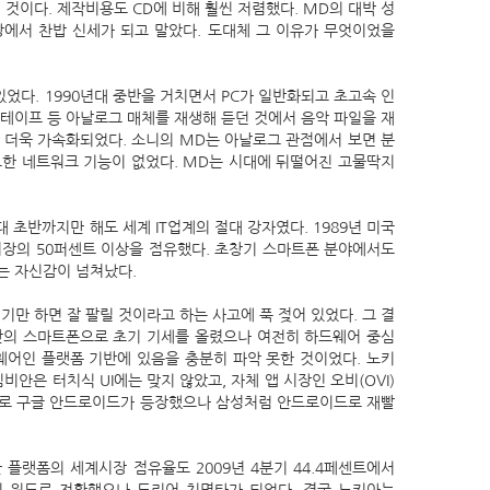
것이다. 제작비용도 CD에 비해 훨씬 저렴했다. MD의 대박 성
장에서 찬밥 신세가 되고 말았다. 도대체 그 이유가 무엇이었을
다. 1990년대 중반을 거치면서 PC가 일반화되고 초고속 인
 테이프 등 아날로그 매체를 재생해 듣던 것에서 음악 파일을 재
 더욱 가속화되었다. 소니의 MD는 아날로그 관점에서 보면 분
요한 네트워크 기능이 없었다. MD는 시대에 뒤떨어진 고물딱지
초반까지만 해도 세계 IT업계의 절대 강자였다. 1989년 미국
시장의 50퍼센트 이상을 점유했다. 초창기 스마트폰 분야에서도
는 자신감이 넘쳐났다.
만 하면 잘 팔릴 것이라고 하는 사고에 푹 젖어 있었다. 그 결
반의 스마트폰으로 초기 기세를 올렸으나 여전히 하드웨어 중심
어인 플랫폼 기반에 있음을 충분히 파악 못한 것이었다. 노키
안은 터치식 UI에는 맞지 않았고, 자체 앱 시장인 오비(OVI)
마로 구글 안드로이드가 등장했으나 삼성처럼 안드로이드로 재빨
플랫폼의 세계시장 점유율도 2009년 4분기 44.4페센트에서