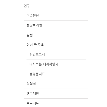
연구
이슈진단
현장브리핑
칼럼
이전 글 모음
전망보고서
다시보는 세계혁명사
불평등지표
실험실
연구제안
프로젝트