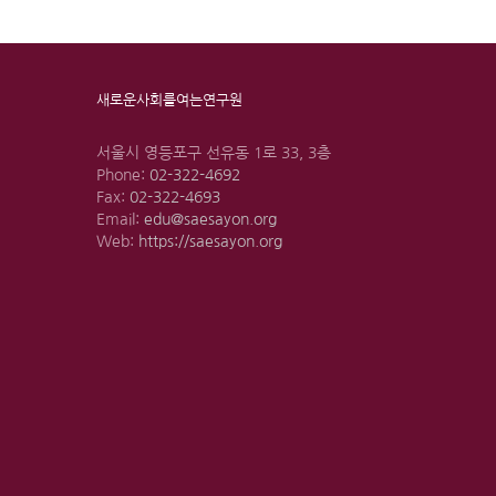
새로운사회를여는연구원
서울시 영등포구 선유동 1로 33, 3층
Phone:
02-322-4692
Fax:
02-322-4693
Email:
edu@saesayon.org
Web:
https://saesayon.org