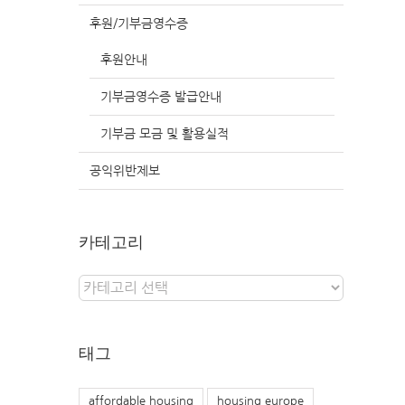
후원/기부금영수증
후원안내
기부금영수증 발급안내
기부금 모금 및 활용실적
공익위반제보
카테고리
카
테
고
리
태그
affordable housing
housing europe