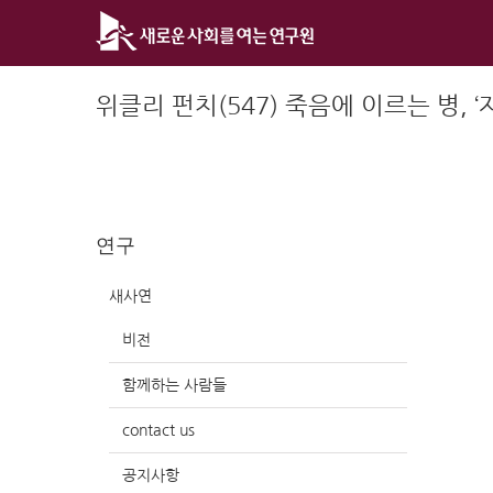
Skip
to
content
위클리 펀치(547) 죽음에 이르는 병, ‘
연구
새사연
비전
함께하는 사람들
contact us
공지사항