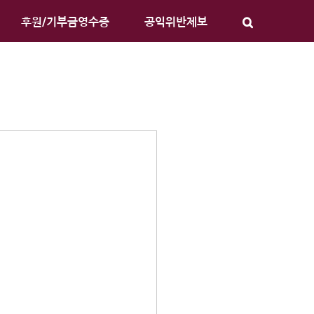
후원/기부금영수증
공익위반제보