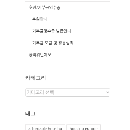
후원/기부금영수증
후원안내
기부금영수증 발급안내
기부금 모금 및 활용실적
공익위반제보
카테고리
카
테
고
리
태그
affordable housing
housing europe