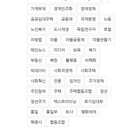
가계부채
경제민주화
경제정책
공공임대주택
공동체
국제분쟁
노동
노인복지
도시재생
독립연구자
로컬
리빙랩
마을
마을공동체
마을만들기
메인뉴스
미디어
보육
복지
부동산
북한
불평등
비핵화
빅데이터
사회적경제
사회주택
사회혁신
언론
임차인
주거정책
주민참여
주택
주택협동조합
청년
청년주거
텍스트마이닝
토지임대부
통일
통일부
퇴사
평화체제
혁명사
협동조합