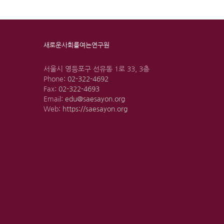
새로운사회를여는연구원
서울시 영등포구 선유동 1로 33, 3층
Phone:
02-322-4692
Fax:
02-322-4693
Email:
edu@saesayon.org
Web:
https://saesayon.org