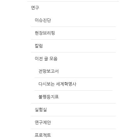
연구
이슈진단
현장브리핑
칼럼
이전 글 모음
전망보고서
다시보는 세계혁명사
불평등지표
실험실
연구제안
프로젝트