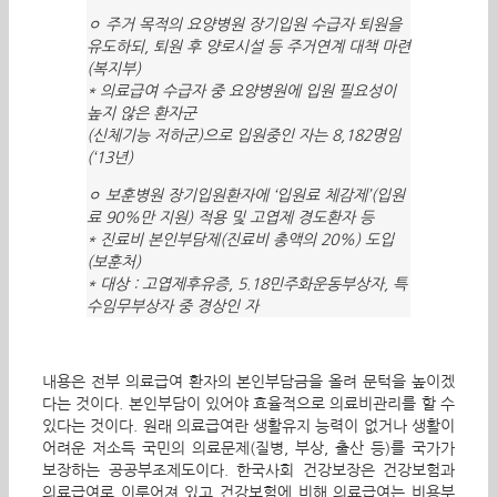
ㅇ 주거 목적의 요양병원 장기입원 수급자 퇴원을
유도하되,
퇴원 후 양로시설 등 주거연계 대책 마련
(복지부)
* 의료급여 수급자 중 요양병원에 입원 필요성이
높지 않은 환자군
(신체기능 저하군)으로 입원중인 자는 8,182명임
(‘13년)
ㅇ 보훈병원 장기입원환자에 ‘입원료 체감제’(입원
료 90%만 지원) 적용 및
고엽제 경도환자 등
* 진료비 본인부담제(진료비 총액의 20%) 도입
(보훈처)
* 대상 : 고엽제후유증, 5.18민주화운동부상자, 특
수임무부상자 중 경상인 자
내용은 전부 의료급여 환자의 본인부담금을 올려 문턱을 높이겠
다는 것이다. 본인부담이 있어야 효율적으로 의료비관리를 할 수
있다는 것이다. 원래 의료급여란 생활유지 능력이 없거나 생활이
어려운 저소득 국민의 의료문제(질병, 부상, 출산 등)를 국가가
보장하는 공공부조제도이다. 한국사회 건강보장은 건강보험과
의료급여로 이루어져 있고 건강보험에 비해 의료급여는 비용부