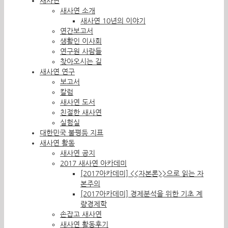
새사연
새사연 소개
새사연 10년의 이야기
연간보고서
생활인 이사회
연구원 사람들
찾아오시는 길
새사연 연구
보고서
칼럼
새사연 도서
친절한 새사연
실험실
대한민국 불평등 지표
새사연 활동
새사연 공지
2017 새사연 아카데미
[2017아카데미] <<자본론>>으로 읽는 자
본주의
[2017아카데미] 경제분석을 위한 기초 계
량경제학
손잡고 새사연
새사연 활동후기