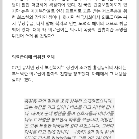
담이 훨씬 저렴하게 책정되어 있다. 전 국민 건강보험제도가 있
지만 높은 자가부담율로 인해 의료비로 고통 받는 저소득층을 위
한 최소한의 장치인 셈이다. 하지만 한국사회에서 의료급여는 복
지 부당수급, 다시 말해 복지로 인한 도덕적 해이의 대표로 취급
되어 왔다. 대체 왜 의료급여는 의료비 폭증의 원흉이란 누명을
뒤집어 쓰게 된 것일까?
의료급여에 씌워진 오해
07년 유시민 당시 보건복지부 장관이 소개한 홍길동씨의 사례는
부도덕한 의료급여 환자의 전형을 창조했다. 아래에서 그 내용을
살펴보겠다.
홍길동 씨의 일과를 조금 상세히 소개하겠습니다.
그는 늦잠을 자고 일어나 버스를 타고 시내에 갑니
다. 대여섯 군데 병원을 돌며 간호사들과 이야기를
나누고 처방을 받으면서 하루를 보냅니다. 처방전
은 모두 특정한 약국들에 갖다 주었습니다. 그러다
막차를 타고 집에 갑니다. …(중략) 8만 명이 한 번
이라도 파스를 처방받았는데, 그중 2만 7천 명이