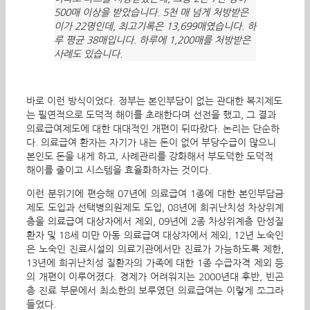
500매 이상을 받았습니다. 5천 매 넘게 처방받은
이가 22명인데, 최고기록은 13,699매였습니다. 하
루 평균 38매입니다. 하루에 1,200매를 처방받은
사례도 있습니다.
바로 이런 방식이었다. 정부는 본인부담이 없는 관대한 복지제도
는 필연적으로 도덕적 해이를 초래한다며 선전을 했고, 그 결과
의료급여제도에 대한 대대적인 개편이 뒤따랐다. 논리는 단순하
다. 의료급여 환자는 자기가 내는 돈이 없어 부당수급이 많으니
본인도 돈을 내게 하고, 사례관리를 강화해서 부도덕한 도덕적
해이를 줄이고 시스템을 효율화하자는 것이다.
이런 분위기에 편승해 07년에 의료급여 1종에 대한 본인부담금
제도 도입과 선택병의원제도 도입, 08년에 희귀난치성 차상위계
층을 의료급여 대상자에서 제외, 09년에 2종 차상위계층 만성질
환자 및 18세 미만 아동 의료급여 대상자에서 제외, 12년 노숙인
은 노숙인 진료시설의 의료기관에서만 진료가 가능하도록 제한,
13년에 희귀난치성 질환자의 가족에 대한 1종 수급자격 제외 등
의 개편이 이루어졌다. 경제가 어려워지는 2000년대 후반, 빈곤
층 진료 부문에서 최소한의 보루였던 의료급여는 이렇게 쪼그라
들었다.