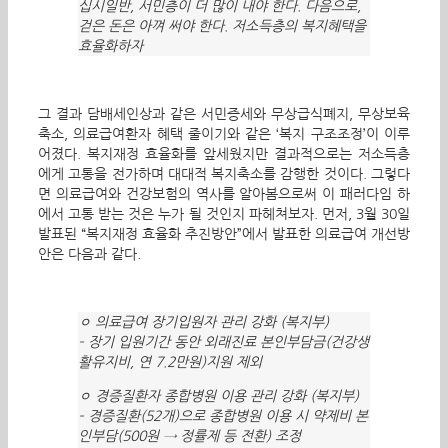
십시일반, 서민층이 더 많이 내야 한다. 다음으로,
걷은 돈은 아껴 써야 한다. 저소득층의 복지혜택을
효율화하자
그 결과 담배세인상과 같은 서민증세와 무상급식폐지, 무상보육
축소, 의료급여환자 혜택 줄이기와 같은 ‘복지 구조조정’이 이루
어졌다. 복지재정 효율화를 앞세웠지만 결과적으로는 저소득층
에게 고통을 전가하며 대대적 복지축소를 감행한 것이다. 그렇다
면 의료급여와 건강보험의 역사를 알아봄으로써 이 패러다임 하
에서 고통 받는 것은 누가 될 것인지 파헤쳐보자. 먼저, 3월 30일
발표된 “복지재정 효율화 추진방안”에서 발표한 의료급여 개선방
안은 다음과 같다.
ㅇ 의료급여 장기입원자 관리 강화 (복지부)
– 장기 입원기간 동안 외래진료 본인부담금(건강생
활유지비, 연 7.2만원)지원 제외
ㅇ 경증질환자 종합병원 이용 관리 강화 (복지부)
– 경증질환(52개)으로 종합병원 이용 시 약제비 본
인부담(500원 → 정률제 등 전환) 조정