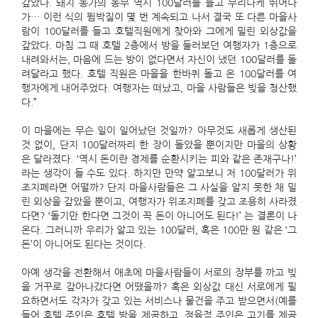
갚았다. 돼지 농가의 농부 역시 100달러를 들고 부리나케 뛰어나
가… 이런 식의 뜀박질이 몇 번 계속되고 나서 결국 또 다른 마을사
람이 100달러를 들고 호텔직원에게 찾아와 그에게 밀린 외상값을
갚았다. 마침 그 때 호텔 2층에서 방을 둘러보던 여행자가 1층으로
내려와서는, 마음에 드는 방이 없다면서 자신이 냈던 100달러를 돌
려달라고 했다. 호텔 직원은 마을을 한바퀴 돌고 온 100달러를 여
행자에게 내어주었다. 여행자는 떠났고, 마을 사람들은 빚을 청산했
다.”
이 마을에는 무슨 일이 일어났던 것일까? 아무것도 새롭게 생산된
것 없이, 단지 100달러짜리 한 장이 돌았을 뿐이지만 마을의 상황
은 달라졌다. ‘역시 돈이란 경제를 순환시키는 피와 같은 존재구나!’
라는 생각이 들 수도 있다. 하지만 만약 알고보니 저 100달러가 위
조지폐라면 어떨까? 단지 마을사람들은 그 사실을 알지 못한 채 밀
린 외상을 갚았을 뿐이고, 여행자가 위조지폐를 갖고 조용히 사라졌
다면? ‘돌기만 한다면 그것이 꼭 돈이 아니어도 된다!’ 는 결론이 나
온다. 그러니까 우리가 알고 있는 100달러, 혹은 100만 원 같은 ‘그
돈’이 아니어도 된다는 것이다.
아예 생각을 전환해서 애초에 마을사람들이 서로의 장부를 까고 빚
을 거꾸로 갚아나갔다면 어땠을까? 혹은 외상값 대신 서로에게 필
요하면서도 각자가 갖고 있는 서비스나 물건을 주고 받으면서(예를
들어 호텔 주인은 호텔 방을 제공하고, 정육점 주인은 고기를 제공