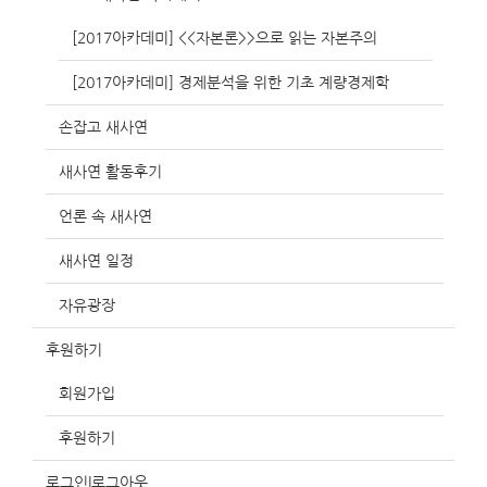
[2017아카데미] <<자본론>>으로 읽는 자본주의
[2017아카데미] 경제분석을 위한 기초 계량경제학
손잡고 새사연
새사연 활동후기
언론 속 새사연
새사연 일정
자유광장
후원하기
회원가입
후원하기
로그인|로그아웃