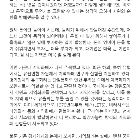
하는 식) 빚을 갚아나갔다면 어땠을까? 이렇게 생각해보면, 바로
‘그 돈’만으로 무언가를 교환할 수 있다는 생각이 오히려 자원의 순
환을 방해했음을 알 수 있다.
원래 돈이란 돌아야 하는데, 돌리기 위해서 만들어진 수단인데, 어
느새 그것이 목적이 되어버렸다. 돈을 더 벌기 위해서 쌓아두거나,
올바르지 않은 일에 투자하는 일이 발생한다. 돈이 있어야 돈을 벌
기 쉬워지면서 부자는 더욱 부자가 되고, 대기업은 더욱 큰 기업이
되고, 잘 사는 지역은 더욱 잘 살게 된다.
이런 가운데 지역화폐가 다시 주목받고 있다. 최근 해외, 특히 유럽
에서는 유럽연합 차원에서 지역화폐 연구와 실험을 지원하고 있다.
경기침체와 유로화라는 단일통화로 인한 부작용 속에서 지역화폐가
보완재로서 역할할 수 있다고 판단한 것이다. 국내에서는 강원도에
서 강원도 지역화폐를 준비하고 있다. 지역상권을 살리고, 이를 통
해 지역 밖으로 유출되는 부를 줄일 수 있을 것이라는 생각이다. 이
외에도 이미 세계적으로 1970년대부터 레츠(LETS), 바터시스템,
타임달러 등의 지역화폐가 만들어져 왔다. 근래에는 인터넷과 전자
결제 시스템이 발달하면서 더 편리하고 확장가능한 방식의 지역화
폐 실험들이 시도되고 있다.
물론 기존 경제체제의 눈에서 보자면, 지역화폐는 실패가 뻔한 꿈이