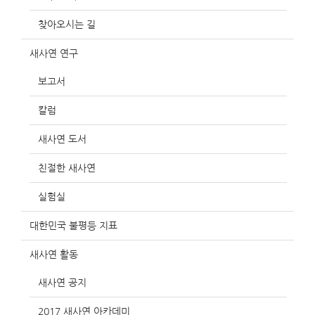
찾아오시는 길
새사연 연구
보고서
칼럼
새사연 도서
친절한 새사연
실험실
대한민국 불평등 지표
새사연 활동
새사연 공지
2017 새사연 아카데미