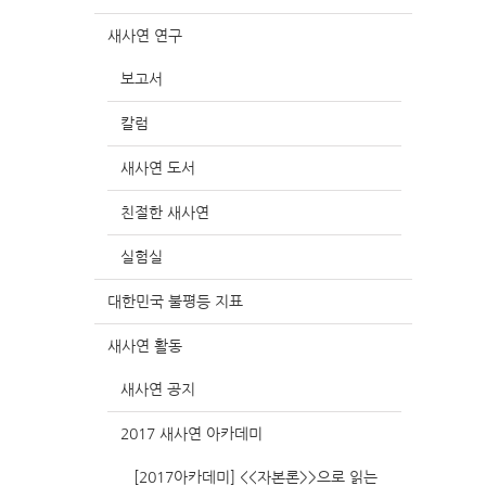
새사연 연구
보고서
칼럼
새사연 도서
친절한 새사연
실험실
대한민국 불평등 지표
새사연 활동
새사연 공지
2017 새사연 아카데미
[2017아카데미] <<자본론>>으로 읽는