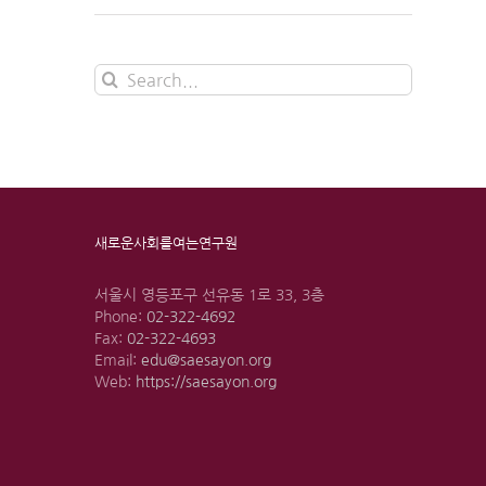
Search
for:
새로운사회를여는연구원
서울시 영등포구 선유동 1로 33, 3층
Phone:
02-322-4692
Fax:
02-322-4693
Email:
edu@saesayon.org
Web:
https://saesayon.org