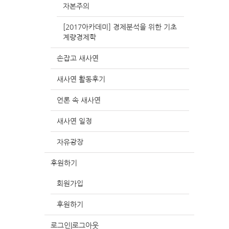
자본주의
[2017아카데미] 경제분석을 위한 기초
계량경제학
손잡고 새사연
새사연 활동후기
언론 속 새사연
새사연 일정
자유광장
후원하기
회원가입
후원하기
로그인|로그아웃