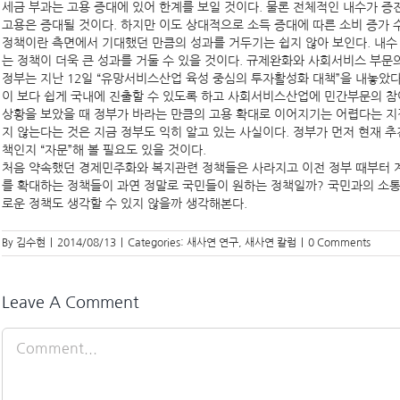
세금 부과는 고용 증대에 있어 한계를 보일 것이다. 물론 전체적인 내수가 
고용은 증대될 것이다. 하지만 이도 상대적으로 소득 증대에 따른 소비 증가
정책이란 측면에서 기대했던 만큼의 성과를 거두기는 쉽지 않아 보인다. 내수
는 정책이 더욱 큰 성과를 거둘 수 있을 것이다. 규제완화와 사회서비스 부문의
정부는 지난 12일 “유망서비스산업 육성 중심의 투자활성화 대책”을 내놓았
이 보다 쉽게 국내에 진출할 수 있도록 하고 사회서비스산업에 민간부문의 참여
상황을 보았을 때 정부가 바라는 만큼의 고용 확대로 이어지기는 어렵다는 지
지 않는다는 것은 지금 정부도 익히 알고 있는 사실이다. 정부가 먼저 현재 추
책인지 “자문”해 볼 필요도 있을 것이다.
처음 약속했던 경제민주화와 복지관련 정책들은 사라지고 이전 정부 때부터
를 확대하는 정책들이 과연 정말로 국민들이 원하는 정책일까? 국민과의 소통을
로운 정책도 생각할 수 있지 않을까 생각해본다.
By
김수현
|
2014/08/13
|
Categories:
새사연 연구
,
새사연 칼럼
|
0 Comments
Leave A Comment
Comment