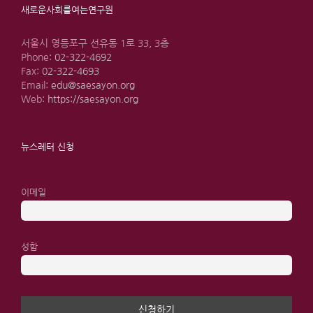
새로운사회를여는연구원
서울시 영등포구 선유동 1로 33, 3층
Phone:
02-322-4692
Fax:
02-322-4693
Email:
edu@saesayon.org
Web:
https://saesayon.org
뉴스레터 신청
이메일
성함