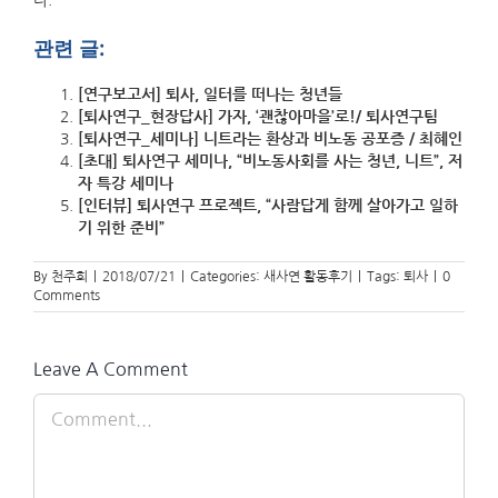
다.
관련 글:
[연구보고서] 퇴사, 일터를 떠나는 청년들
[퇴사연구_현장답사] 가자, ‘괜찮아마을’로!/ 퇴사연구팀
[퇴사연구_세미나] 니트라는 환상과 비노동 공포증 / 최혜인
[초대] 퇴사연구 세미나, “비노동사회를 사는 청년, 니트”, 저
자 특강 세미나
[인터뷰] 퇴사연구 프로젝트, “사람답게 함께 살아가고 일하
기 위한 준비”
By
천주희
|
2018/07/21
|
Categories:
새사연 활동후기
|
Tags:
퇴사
|
0
Comments
Leave A Comment
Comment