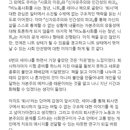
그 외에도 우리는 『사표의 이유』와 『신자유주의와 인간성의 파괴』,
『비노동사회를 사는 청년, 니트』를 세미나 책으로 골랐다. ‘퇴사’에
대한 관심은 일터에서 소진될 수밖에 없는 구조적인 맥락을 읽는 시
도로 이어졌다. 아마 『신자유주의와 인간성의 파괴』를 통해 자신의
삶을 스스로 통제할 수 없는 상황에 내몰리는 자본주의의 유동성에
대해 토론하게 되지 않을까. 마지막 책 『비노동사회를 사는 청년, 니
트』는 저자의 공개 세미나 형태로 진행된다. 아직 책을 읽진 않았지
만, 언제든 니트 상태가 될 수 있음을 경고하고 니트 상태에서 벗어
날 수 있는 사회 안전망에 대한 이야기를 하게 될 것 같다.
6번의 세미나를 하면서 가장 좋았던 것은 ‘치유’받는 느낌이었다. 퇴
사하자마자 시험 준비를 하느라 지친 마음을 돌보지 못하고 새로운
종류의 불안과 패배감에 시달렸었다. 책을 읽고 이야기를 나누며 그
때의 감정이 나 혼자만의 것이 아니라 불안을 만들어내며 개인을 닦
달하는 자본주의 메커니즘 때문이라는 것을 알고 나니 지난 시간과
화해할 수 있겠다는 생각이 들었다.
아직도 ‘퇴사’라는 단어에 감정이 앞서지만, 세미나를 통해 퇴사연
구에서 퇴사하지 않고는 버틸 수 없는 구조에 대한 이야기를 꼭 짚
고 넘어가야겠다고 생각했다. 그리고 우리의 퇴사연구가 노동과 자
본주의의 문제를 드러내는 사회연구이자 구조 안에서 고통 받는 개
인에게 치유의 메시지를 전달할 수 있는 따뜻한 연구가 되길 바랐