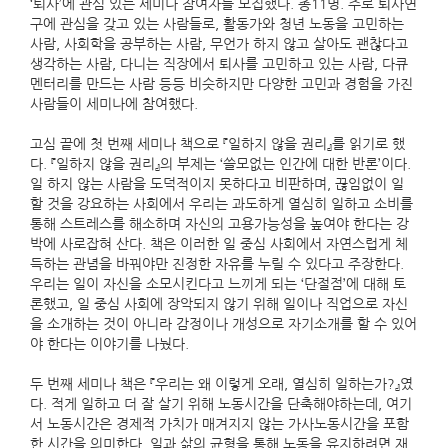
‘퇴사’에 관심 있는 세미나 참여자를 모집했다. 총11명. 주로 퇴사연
구에 관심을 갖고 있는 사람들로, 활동가와 청년 노동을 고민하는
사람, 사회학을 공부하는 사람, 무언가 하지 않고 살아도 괜찮다고
생각하는 사람, 다니는 직장에서 퇴사를 고민하고 있는 사람, 다큐
멘터리를 만드는 사람 등등 비슷하지만 다양한 고민과 경험을 가진
사람들이 세미나에 참여했다.
고심 끝에 첫 번째 세미나 책으로 『일하지 않을 권리』를 읽기로 했
다. 『일하지 않을 권리』의 부제는 ‘쓸모없는 인간에 대한 반론’이다.
일 하지 않는 사람을 도덕적이지 못하다고 비판하며, 끊임없이 일
할 것을 강요하는 사회에서 우리는 과도하게 열심히 일하고 소비를
통해 스트레스를 해소하며 자신의 고용가능성을 높여야 한다는 강
박에 사로잡혀 산다. 책은 이러한 일 중심 사회에서 자연스럽게 체
득하는 관념을 바꿔야만 진정한 자유를 누릴 수 있다고 주장한다.
우리는 일이 자신을 소모시킨다고 느끼게 되는 ‘단절점’에 대해 토
론했고, 일 중심 사회에 장악되지 않기 위해 일이나 직업으로 자신
을 소개하는 것이 아니라 감정이나 개성으로 자기소개를 할 수 있어
야 한다는 이야기를 나눴다.
두 번째 세미나 책은 『우리는 왜 이렇게 오래, 열심히 일하는가?』였
다. 적게 일하고 더 잘 살기 위해 노동시간을 단축해야하는데, 여기
서 노동시간은 경제적 가치가 매겨지지 않는 가사노동시간을 포함
한 시간을 의미한다. 일과 삶의 균형을 통해 노동을 유지하려면 재