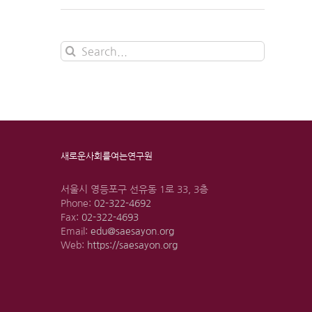
Search
for:
새로운사회를여는연구원
서울시 영등포구 선유동 1로 33, 3층
Phone:
02-322-4692
Fax:
02-322-4693
Email:
edu@saesayon.org
Web:
https://saesayon.org