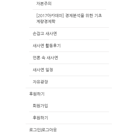
자본주의
[2017아카데미] 경제분석을 위한 기초
계량경제학
손잡고 새사연
새사연 활동후기
언론 속 새사연
새사연 일정
자유광장
후원하기
회원가입
후원하기
로그인|로그아웃