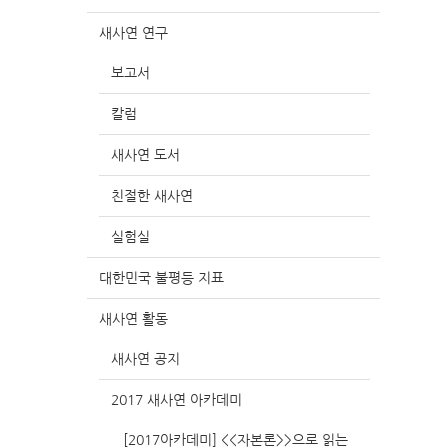
새사연 연구
보고서
칼럼
새사연 도서
친절한 새사연
실험실
대한민국 불평등 지표
새사연 활동
새사연 공지
2017 새사연 아카데미
[2017아카데미] <<자본론>>으로 읽는