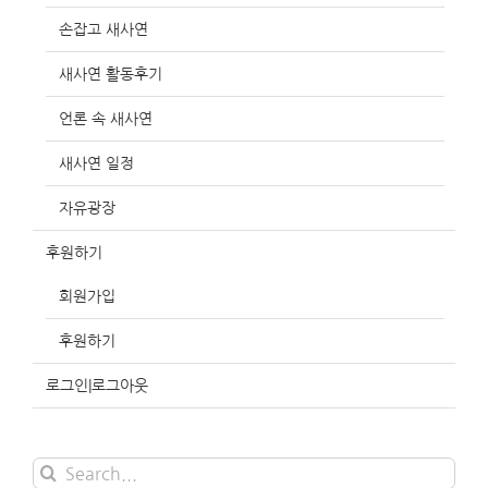
손잡고 새사연
새사연 활동후기
언론 속 새사연
새사연 일정
자유광장
후원하기
회원가입
후원하기
로그인|로그아웃
Search