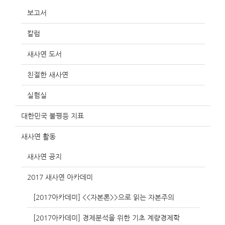
보고서
칼럼
새사연 도서
친절한 새사연
실험실
대한민국 불평등 지표
새사연 활동
새사연 공지
2017 새사연 아카데미
[2017아카데미] <<자본론>>으로 읽는 자본주의
[2017아카데미] 경제분석을 위한 기초 계량경제학