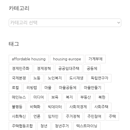
카테고리
카
테
고
리
태그
affordable housing
housing europe
가계부채
경제민주화
경제정책
공공임대주택
공동체
국제분쟁
노동
노인복지
도시재생
독립연구자
로컬
리빙랩
마을
마을공동체
마을만들기
메인뉴스
미디어
보육
복지
부동산
북한
불평등
비핵화
빅데이터
사회적경제
사회주택
사회혁신
언론
임차인
주거정책
주민참여
주택
주택협동조합
청년
청년주거
텍스트마이닝