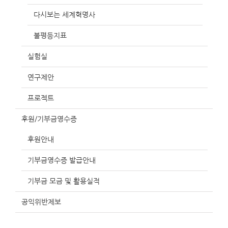
다시보는 세계혁명사
불평등지표
실험실
연구제안
프로젝트
후원/기부금영수증
후원안내
기부금영수증 발급안내
기부금 모금 및 활용실적
공익위반제보