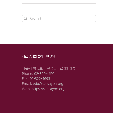
Search
for:
새로운사회를여는연구원
서울시 영등포구 선유동 1로 33, 3층
Phone:
02-322-4692
Fax:
02-322-4693
Email:
edu@saesayon.org
Web:
https://saesayon.org