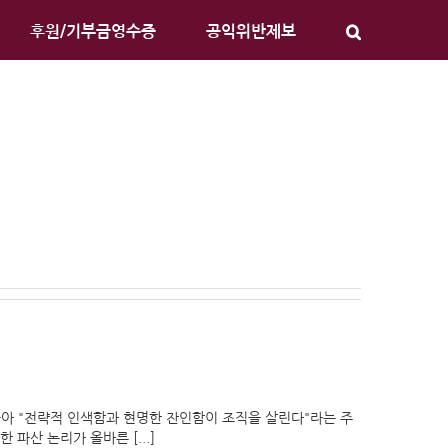
후원/기부금영수증
공익위반제보
아 "전략적 인색함과 현명한 잔인함이 조직을 살린다"라는 주
파산 논리가 올바른 [...]