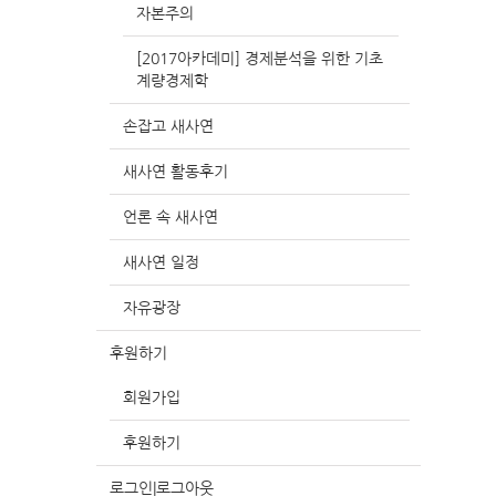
자본주의
[2017아카데미] 경제분석을 위한 기초
계량경제학
손잡고 새사연
새사연 활동후기
언론 속 새사연
새사연 일정
자유광장
후원하기
회원가입
후원하기
로그인|로그아웃