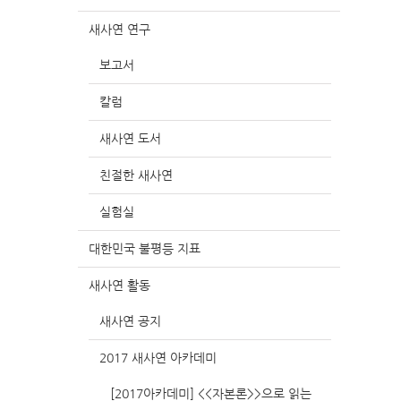
새사연 연구
보고서
칼럼
새사연 도서
친절한 새사연
실험실
대한민국 불평등 지표
새사연 활동
새사연 공지
2017 새사연 아카데미
[2017아카데미] <<자본론>>으로 읽는