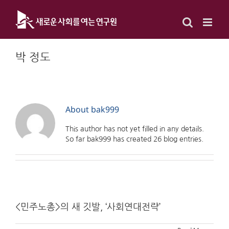
Skip
to
content
박 정도
About
bak999
This author has not yet filled in any details.
So far bak999 has created 26 blog entries.
<민주노총>의 새 깃발, ‘사회연대전략’