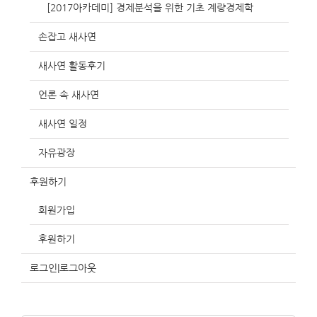
[2017아카데미] 경제분석을 위한 기초 계량경제학
손잡고 새사연
새사연 활동후기
언론 속 새사연
새사연 일정
자유광장
후원하기
회원가입
후원하기
로그인|로그아웃