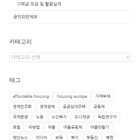
기부금 모금 및 활용실적
공익위반제보
카테고리
카
테
고
리
태그
affordable housing
housing europe
가계부채
경제민주화
경제정책
공공임대주택
공동체
국제분쟁
노동
노인복지
도시재생
독립연구자
로컬
리빙랩
마을
마을공동체
마을만들기
메인뉴스
미디어
보육
복지
부동산
북한