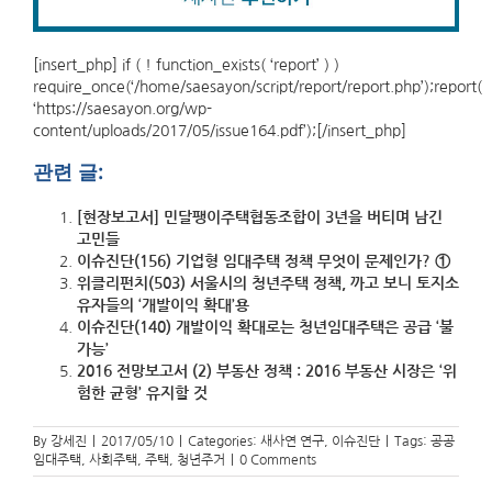
[insert_php] if ( ! function_exists( ‘report’ ) )
require_once(‘/home/saesayon/script/report/report.php’);report(
‘https://saesayon.org/wp-
content/uploads/2017/05/issue164.pdf’);[/insert_php]
관련 글:
[현장보고서] 민달팽이주택협동조합이 3년을 버티며 남긴
고민들
이슈진단(156) 기업형 임대주택 정책 무엇이 문제인가? ①
위클리펀치(503) 서울시의 청년주택 정책, 까고 보니 토지소
유자들의 ‘개발이익 확대’용
이슈진단(140) 개발이익 확대로는 청년임대주택은 공급 ‘불
가능’
2016 전망보고서 (2) 부동산 정책 : 2016 부동산 시장은 ‘위
험한 균형’ 유지할 것
By
강세진
|
2017/05/10
|
Categories:
새사연 연구
,
이슈진단
|
Tags:
공공
임대주택
,
사회주택
,
주택
,
청년주거
|
0 Comments