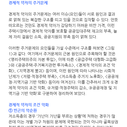
경제적 약자의 주거문제
경제적 약자의 주거문제는 여러 이슈(요인)들이 서로 원인과 결과
로 얽혀 있는 복잡한 구조를 띠고 있을 것으로 짐작할 수 있다. 언뜻
떠오르는 것만도 경제적 약자가 감당하기 어려운 비싼 가격, 이런
주택시장에서 경제적 약자를 보호할 공공임대주택 재고의 부족, 늘
제 자리 걸음인 소득, 공공지원의 부족 등이 얽혀 있다.
이러한 주거문제의 요인들을 가설 수준에서 구조를 짜보면 <그림
1>과 같다. 여기에서 주거문제의 근본 원인으로 주목해야 할 것은
<영리주택위주의 자본 투입>, 이에 따른 <공급주택 대형화⋅고급화
>와 <공공주택⋅주거복지관련 투자축소>, <경제적 약자의 조건 악
화>, <지역경제 붕괴> 등이며, 이런 원인에 따라 나타나는 사회적
난제가 <저렴⋅적정주택 부족>, <저소득층 주거지 노후화>, <공공재
정⋅지역기금 기반 약화> 등이라 여겨진다. 이를 간추려서 크게 ①경
제적 약자의 조건 악화, ②저렴⋅적정주택의 감소, ③공공재정 및 지
역기금 기반 약화’로 구분하여 정리하여 보았다.
경제적 약자의 조건 악화
① 빈곤의 악순환
저소득층의 경우 ‘가난이 가난을 부르는 상황’에 처하는 경우가 많
은데 이는 개별 가구 차원의 문제에 국한되는 것이 아니라 골목상권