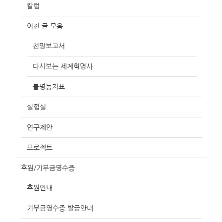
칼럼
이전 글 모음
전망보고서
다시보는 세계혁명사
불평등지표
실험실
연구제안
프로젝트
후원/기부금영수증
후원안내
기부금영수증 발급안내