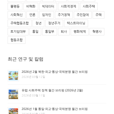
불평등
비핵화
빅데이터
사회적경제
사회주택
사회혁신
언론
임차인
주거정책
주민참여
주택
주택협동조합
청년
청년주거
텍스트마이닝
토지임대부
통일
통일부
퇴사
평화체제
혁명사
협동조합
최근 연구 및 칼럼
2026년 2월 북한·외교·통상·국제분쟁 월간 브리핑
2026년 03월 12일
유럽 사회주택 정책 월간 브리핑 (2026년 2월)
2026년 03월 11일
2026년 1월 통일·외교·통상·국제분쟁 월간 브리핑