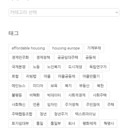
카
테
고
리
태그
affordable housing
housing europe
가계부채
경제민주화
경제정책
공공임대주택
공동체
국제분쟁
노동
노인복지
도시재생
독립연구자
로컬
리빙랩
마을
마을공동체
마을만들기
메인뉴스
미디어
보육
복지
부동산
북한
불평등
비핵화
빅데이터
사회적경제
사회주택
사회혁신
언론
임차인
주거정책
주민참여
주택
주택협동조합
청년
청년주거
텍스트마이닝
토지임대부
통일
통일부
퇴사
평화체제
혁명사