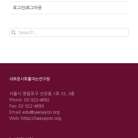
로그인|로그아웃
Search
for:
새로운사회를여는연구원
서울시 영등포구 선유동 1로 33, 3층
Phone:
02-322-4692
Fax:
02-322-4693
Email:
edu@saesayon.org
Web:
https://saesayon.org