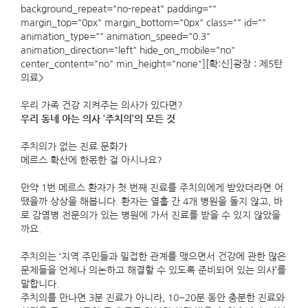
background_repeat="no-repeat" padding=""
margin_top="0px" margin_bottom="0px" class="" id=""
animation_type="" animation_speed="0.3"
animation_direction="left" hide_on_mobile="no"
center_content="no" min_height="none"][확:신]광장 : 제5탄
의료>
우리 가족 건강 지켜주는 의사가 있다면?
우리 동네 아는 의사 ‘주치의’의 모든 것
주치의가 없는 진료 문화가
메르스 확산에 한몫한 걸 아시나요?
만약 1번 메르스 환자가 첫 번째 진료를 주치의에게 받았더라면 어
땠을까 상상을 해봅니다. 환자는 열흘 간 4개 병원을 돌지 않고, 바
로 감염병 전문의가 있는 병원에 가서 진료를 받을 수 있지 않았을
까요.
주치의는 ‘지역 주민들과 밀접한 관계를 맺으면서 건강에 관한 많은
문제들을 언제나 의논하고 해결할 수 있도록 준비되어 있는 의사’를
말합니다.
주치의를 만나면 3분 진료가 아니라, 10~20분 동안 충분한 진료와