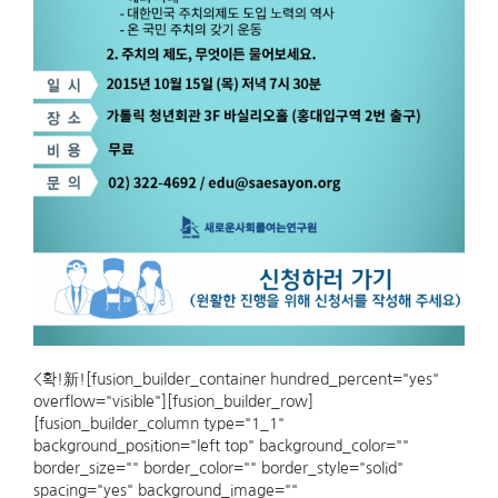
<확!新![fusion_builder_container hundred_percent="yes"
overflow="visible"][fusion_builder_row]
[fusion_builder_column type="1_1"
background_position="left top" background_color=""
border_size="" border_color="" border_style="solid"
spacing="yes" background_image=""