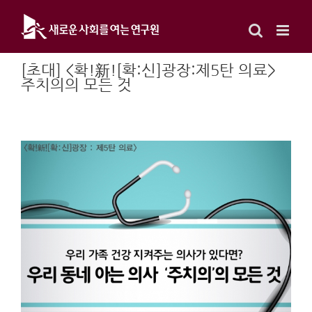
Skip
to
content
[초대] <확!新![확:신]광장:제5탄 의료>
주치의의 모든 것