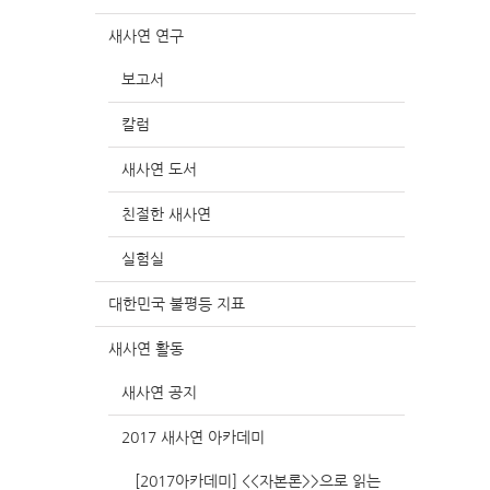
새사연 연구
보고서
칼럼
새사연 도서
친절한 새사연
실험실
대한민국 불평등 지표
새사연 활동
새사연 공지
2017 새사연 아카데미
[2017아카데미] <<자본론>>으로 읽는