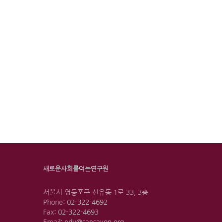
새로운사회를여는연구원
서울시 영등포구 선유동 1로 33, 3층
Phone:
02-322-4692
Fax:
02-322-4693
Email:
edu@saesayon.org