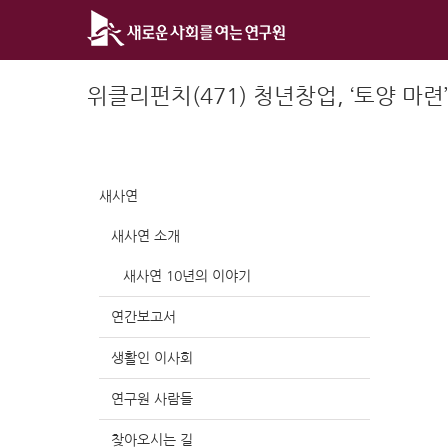
Skip
to
content
위클리펀치(471) 청년창업, ‘토양 마
새사연
새사연 소개
새사연 10년의 이야기
연간보고서
생활인 이사회
연구원 사람들
찾아오시는 길