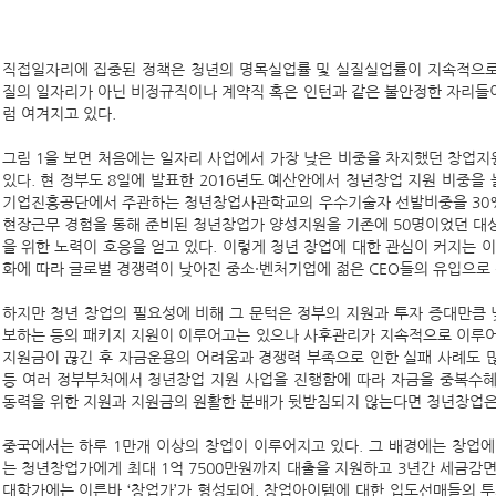
직접일자리에 집중된 정책은 청년의 명목실업률 및 실질실업률이 지속적으로 
질의 일자리가 아닌 비정규직이나 계약직 혹은 인턴과 같은 불안정한 자리들
럼 여겨지고 있다.
그림 1을 보면 처음에는 일자리 사업에서 가장 낮은 비중을 차지했던 창업지원
있다. 현 정부도 8일에 발표한 2016년도 예산안에서 청년창업 지원 비중을 
기업진흥공단에서 주관하는 청년창업사관학교의 우수기술자 선발비중을 30%
현장근무 경험을 통해 준비된 청년창업가 양성지원을 기존에 50명이었던 대상
을 위한 노력이 호응을 얻고 있다. 이렇게 청년 창업에 대한 관심이 커지는 
화에 따라 글로벌 경쟁력이 낮아진 중소·벤처기업에 젊은 CEO들의 유입으로 
하지만 청년 창업의 필요성에 비해 그 문턱은 정부의 지원과 투자 증대만큼 
보하는 등의 패키지 지원이 이루어고는 있으나 사후관리가 지속적으로 이루어지
지원금이 끊긴 후 자금운용의 어려움과 경쟁력 부족으로 인한 실패 사례도 
등 여러 정부부처에서 청년창업 지원 사업을 진행함에 따라 자금을 중복수혜
동력을 위한 지원과 지원금의 원활한 분배가 뒷받침되지 않는다면 청년창업은
중국에서는 하루 1만개 이상의 창업이 이루어지고 있다. 그 배경에는 창업
는 청년창업가에게 최대 1억 7500만원까지 대출을 지원하고 3년간 세금감
대학가에는 이른바 ‘창업가’가 형성되어, 창업아이템에 대한 입도선매들의 