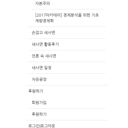
자본주의
[2017아카데미] 경제분석을 위한 기초
계량경제학
손잡고 새사연
새사연 활동후기
언론 속 새사연
새사연 일정
자유광장
후원하기
회원가입
후원하기
로그인|로그아웃