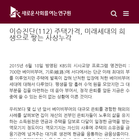
Skip
to
content
이슈진단(112) 주택가격, 미래세대의 희
생으로 쌓는 사상누각
2015년 6월 18일 방영된 KBS의 시사교양 프로그램 명견만리 :
700만 베이비부머, 기로(岐路)에 서다에서는 단군 이래 최대의 부
를 이루었지만 주택에 발목이 잡혀 난처한 입장에 처한 베이비부머
세대에 대해서 다루었다. 평생을 땀 흘려 수억 원을 모았지만 그 대
부분을 집을 마련하는 데 쏟아 부어서, 정작 은퇴를 앞둔 지금은 수
중에 쓸 수 있는 돈이 없는 상황에 이른 것이다.
우리보다 몇 십 년 앞서 베이비부머의 대규모 은퇴를 경험한 해외의
사례를 살펴보면 집이 재산의 전부인 은퇴자들이 노후의 삶을 유지
하는 소득원천은 연금과 주택을 담보로 다달이 일정한 금액을 받는
역모기지 정도이다. 역모기지는 자신의 사후에 주택의 소유권을 금
융기관에 넘겨주는 대가로 생전에 현금을 융통하는 금융상품이다.