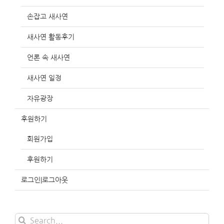
손잡고 새사연
새사연 활동후기
언론 속 새사연
새사연 일정
자유광장
후원하기
회원가입
후원하기
로그인|로그아웃
Search