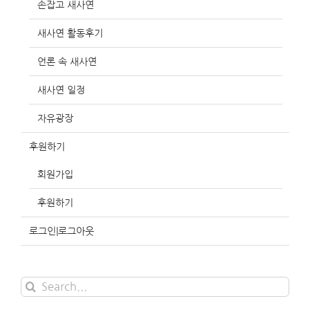
손잡고 새사연
새사연 활동후기
언론 속 새사연
새사연 일정
자유광장
후원하기
회원가입
후원하기
로그인|로그아웃
Search
for: