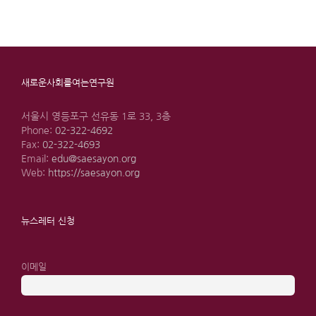
새로운사회를여는연구원
서울시 영등포구 선유동 1로 33, 3층
Phone:
02-322-4692
Fax:
02-322-4693
Email:
edu@saesayon.org
Web:
https://saesayon.org
뉴스레터 신청
이메일