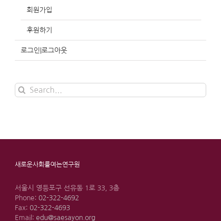
회원가입
후원하기
로그인|로그아웃
Search
for:
새로운사회를여는연구원
서울시 영등포구 선유동 1로 33, 3층
Phone:
02-322-4692
Fax:
02-322-4693
Email:
edu@saesayon.org