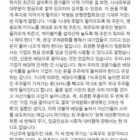
하지만 최근의 설비투자 증가율이 ‘0’에 가까운 걸 보면, 사내유보금
대부분이 현금으로 쌓여 있으리라 짐작할 수 있겠죠. 이 돈을 어떻
게 투자로 이어지게 할까요? 박병원 은행연합회장(전 기재부 차관)
은 이렇게 말합니다. “서울 시내에 호텔이 들어오도록 해 주든지, 영
종도에 카지노를 제대로 되게 해 주든지, 제주도에 중국인 병원이
들어오게 하든지, 케이블카를 설악산에 놓도록 해 주든지 뭐라도 하
나 해야 한다.” 즉, 온갖 규제완화를 통해서 대기업들이 가지고 있는
돈이 풀려 나오게 해야 한다는 말입니다. 최경환 부총리가 청문회에
서는 기업의 현금 유보를 임금 인상에 사용할 수 있다고도 말했습니
다만, 신문은 배당으로 끌어내는 것만 언급하고 있습니다. 우리나라
기업이 배당에 인색한 건 사실입니다. 해서 우리의 전문가들은 배당
수익률을 높여서 기업이 가진 돈을 주주에게 돌려줘야 한다고 주장
하는 겁니다. 기사에 따르면, 배당수익률을 1%포인트 높이면 외국
인 주주들이 가져가는 몫(34%)를 빼고도 약 8조 원이 국내 주주들
에게 돌아간다고 합니다. 물론 일반 시민의 몫은 극히 미미할 것이
고 자산가들의 수입이 늘어나겠죠. 즉, 최경환 부총리의 두 번째 무
기인 ‘기업 자금 끌어내기’도 결국 ‘규제완화=경제혁신 3개년 계
획’의 일환인 셈이고, 이에 덧붙여 배당을 늘려서 자산가들의 소비
를 유도하자는 얘깁니다.여기에는 최 부총리가 ‘정책 대전환’이라고
부른 세 번째의 무기, 임금인상과 사회적 대타협에 관해서는 한 마
디도 없습니다.
지난주에 말씀드린 대로, 이 세 번째 무기는 ‘소득주도 성장’이라고