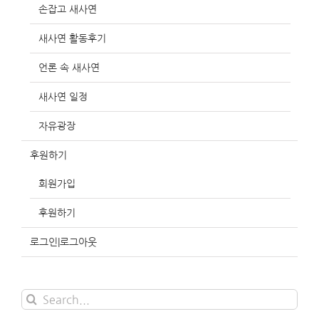
손잡고 새사연
새사연 활동후기
언론 속 새사연
새사연 일정
자유광장
후원하기
회원가입
후원하기
로그인|로그아웃
Search
for: