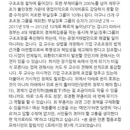
구조조정 절차에 들어갔다. 또한 부채비율이 200%를 넘어 재무구
조가 불안정한 가운데 영업이익으로 이자비용도 감당하지 못할 만
큼 수익성이 저조한 부실징후 그룹이 10개나 된다. 더구나 (5개 구
조조정 그룹을 제외한) 부실징후 그룹의 숫자가 2010년 2개 →
2011년 5개 → 2012년 10개로 빠르게 늘어났다”는 겁니다.따라서
정부는 4대 재벌로의 경제력집중을 막는 동시에 부실(징후)그룹의
구조조정을 촉진해야 하는데, 이는 공정거래법만으로 해결될 일이
아니라는 겁니다. 김 교수는 상법을 개정해서 기업 구조조정의 법적
근거를 마련함으로써 투명성과 책임성을 제고해야 한다고 강조합니
다.시점이 언제일지, 외환위기로까지 발전할 것인지에 관해서는 이
견이 있을 수 있습니다. 하지만 장기침체 속에서 언제 위기가 터질
지 모른다는 점에 관해서는 저도 두 교수의 견해에 전적으로 동감합
니다. 두 교수는 미시적인 기업 구조조정에 초점을 맞추고 있는데
더불어서 거시적인 정책도 필요합니다. 위에서 아래로 돈이 흐르는
것이 아니라 아래에서 위로 돈이 흘러야만(당연히 정부가 해야 합니
다), 경제가 급전직하(急轉直下)하는 걸 조금이라도 막을 수 있을
테니까요. 바로 ‘소득 주도 성장’, 최경환 부총리의 세 번째 무기가
그 역할을 할 수 있습니다. 최 부총리는 과연 그런 정책을 구체화할
수 있을까요? 예상 적중률에 신경을 쓰는 ‘예언가’라면 당연히 ‘아니
요’라고 답할 수밖에 없지만, 서민들이 겪어야 할 고통을 생각한다
면 억지로라도 ‘예’라고 대답하고 싶습니다. *본 글은 언론 협동조합
프레시안의 칼럼지인 <프레시안 뷰>에 기고되었습니다.