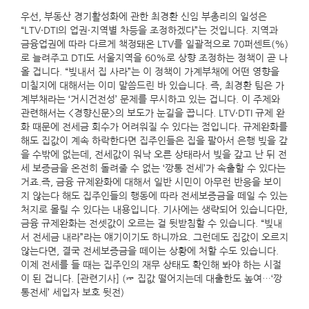
우선, 부동산 경기활성화에 관한 최경환 신임 부총리의 일성은
“LTV·DTI의 업권·지역별 차등을 조정하겠다”는 것입니다. 지역과
금융업권에 따라 다르게 책정돼온 LTV를 일괄적으로 70퍼센트(%)
로 늘려주고 DTI도 서울지역을 60%로 상향 조정하는 정책이 곧 나
올 겁니다. “빚내서 집 사라”는 이 정책이 가계부채에 어떤 영향을
미칠지에 대해서는 이미 말씀드린 바 있습니다. 즉, 최경환 팀은 가
계부채라는 ‘거시건전성’ 문제를 무시하고 있는 겁니다. 이 주제와
관련해서는 <경향신문>의 보도가 눈길을 끕니다. LTV·DTI 규제 완
화 때문에 전세금 회수가 어려워질 수 있다는 점입니다. 규제완화를
해도 집값이 계속 하락한다면 집주인들은 집을 팔아서 은행 빚을 갚
을 수밖에 없는데, 전세값이 워낙 오른 상태라서 빚을 갚고 난 뒤 전
세 보증금을 온전히 돌려줄 수 없는 ‘깡통 전세’가 속출할 수 있다는
거죠.즉, 금융 규제완화에 대해서 일반 시민이 아무런 반응을 보이
지 않는다 해도 집주인들의 행동에 따라 전세보증금을 떼일 수 있는
처지로 몰릴 수 있다는 내용입니다. 기사에는 생략되어 있습니다만,
금융 규제완화는 전셋값이 오르는 걸 뒷받침할 수 있습니다. “빚내
서 전세금 내라”라는 얘기이기도 하니까요. 그런데도 집값이 오르지
않는다면, 결국 전세보증금을 떼이는 상황에 처할 수도 있습니다.
이제 전세를 들 때는 집주인의 재무 상태도 확인해 봐야 하는 시절
이 된 겁니다. [관련기사] (☞ 집값 떨어지는데 대출한도 높여…‘깡
통전세’ 세입자 보호 뒷전)