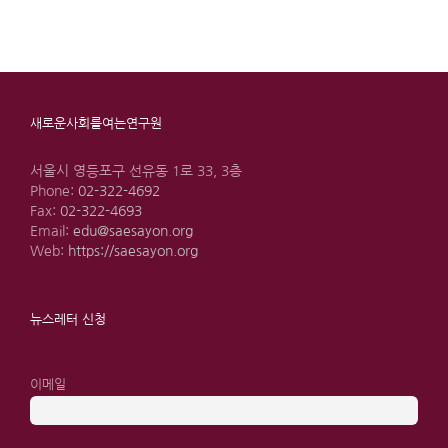
새로운사회를여는연구원
서울시 영등포구 선유동 1로 33, 3층
Phone:
02-322-4692
Fax:
02-322-4693
Email:
edu@saesayon.org
Web:
https://saesayon.org
뉴스레터 신청
이메일