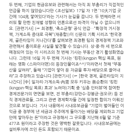
두 번째, 기업의 현금유보와 관련해서는 아직 최 부총리가 직접적인
언급을 하지 않았습니다만 <조선일보> 17일 자 1면 ’10大기업 곳
간에 104兆 쌓여있다’라는 기사가 눈길을 끕니다. 두 번째라면 서
러워 할 만한 친재벌 성향의 언론으로선 파격이 아닐 수 없으니까
요. [관련기사] (☞ 최경환, ‘축소균형’ 공식 언급…”확장적 거시정
책, 가계소득 증대로 극복”(재종합))이 신문의 기획 시리즈 ‘한국경
제, 골든타임이 지나간다’를 살펴보면 최경환 팀의 경제정책 기조와
관련해서 흥미로운 사실을 발견할 수 있습니다. 상·중·하 세 번으로
예정되어 있는 이 시리즈의 첫 번째 기사는 부동산 경기 활성화였습
니다. 그런데 16일 자 두 번째 기사는 ‘킹핀(kingpin 핵심 목표, 원
래는 영화 <스파이더맨>의 등장인물이죠^^)’이라면서 첫째 “부동
산을 살려라”, 둘째 “기업이 쌓아 둔 자금을 투자·배당으로 끌어내
라”고 주장하고 있습니다.[관련기사] (☞ [한국 경제, 골든타임이 지
나간다] [中] 일자리·가계소득·內需 모두 키우는 善순환의 ‘킹핀
(kingpin·핵심 목표) 효과’ 노려야)기획 중 ‘심층 인터뷰’에 참여한
경제전문가의 면면을 보면, 전 부총리(강만수·강봉균·권오규) 등 전
직 경제관료들, 그리고 관변 경제학자들 간에 일정한 합의가 이뤄진
것으로 보입니다. 기사 내용에서 사내유보금을 “기업이 벌어들인 이
익금 중 정부에 낸 세금과 주주에게 돌아가는 배당을 제외하고 기업
안에 쌓아두는 돈”이라고 규정해서 그 규모를 지난해 6월 말 기준
477조 원이라고 주장한 것은 명백한 잘못입니다. 사내유보금에는
설비투자에 쓰인 돈도 포함되기 때문이죠.