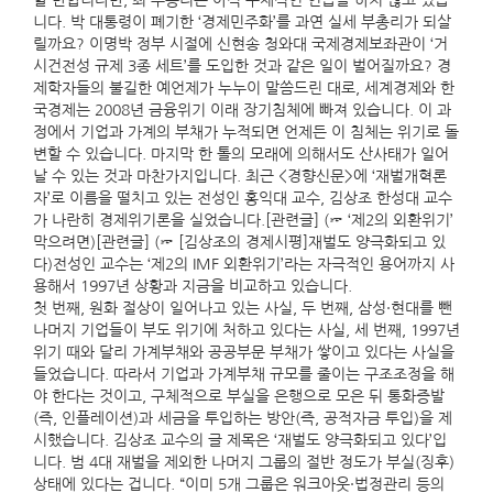
할 만합니다만, 최 부총리는 아직 구체적인 언급을 하지 않고 있습
니다. 박 대통령이 폐기한 ‘경제민주화’를 과연 실세 부총리가 되살
릴까요? 이명박 정부 시절에 신현송 청와대 국제경제보좌관이 ‘거
시건전성 규제 3종 세트’를 도입한 것과 같은 일이 벌어질까요? 경
제학자들의 불길한 예언제가 누누이 말씀드린 대로, 세계경제와 한
국경제는 2008년 금융위기 이래 장기침체에 빠져 있습니다. 이 과
정에서 기업과 가계의 부채가 누적되면 언제든 이 침체는 위기로 돌
변할 수 있습니다. 마지막 한 톨의 모래에 의해서도 산사태가 일어
날 수 있는 것과 마찬가지입니다. 최근 <경향신문>에 ‘재벌개혁론
자’로 이름을 떨치고 있는 전성인 홍익대 교수, 김상조 한성대 교수
가 나란히 경제위기론을 실었습니다.[관련글] (☞ ‘제2의 외환위기’
막으려면)[관련글] (☞ [김상조의 경제시평]재벌도 양극화되고 있
다)전성인 교수는 ‘제2의 IMF 외환위기’라는 자극적인 용어까지 사
용해서 1997년 상황과 지금을 비교하고 있습니다.
첫 번째, 원화 절상이 일어나고 있는 사실, 두 번째, 삼성·현대를 뺀
나머지 기업들이 부도 위기에 처하고 있다는 사실, 세 번째, 1997년
위기 때와 달리 가계부채와 공공부문 부채가 쌓이고 있다는 사실을
들었습니다. 따라서 기업과 가계부채 규모를 줄이는 구조조정을 해
야 한다는 것이고, 구체적으로 부실을 은행으로 모은 뒤 통화증발
(즉, 인플레이션)과 세금을 투입하는 방안(즉, 공적자금 투입)을 제
시했습니다. 김상조 교수의 글 제목은 ‘재벌도 양극화되고 있다’입
니다. 범 4대 재벌을 제외한 나머지 그룹의 절반 정도가 부실(징후)
상태에 있다는 겁니다. “이미 5개 그룹은 워크아웃·법정관리 등의