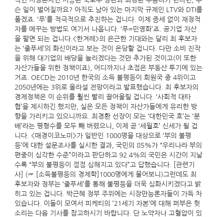
적인 시장론자인 서승환 국토부 장관과 최경환 부총리가 만나면, 무
슨 일이 벌어질까요? 아직도 남아 있는 마지막 규제인 LTV와 DTI를
풀겠죠. ‘푸’를 적극적으로 추진하는 겁니다. 이제 증세 없이 재정적
자를 메꾸는 방법도 여기서 나옵니다. ‘푸=민영화’죠. 공기업 자산
을 팔면 되는 겁니다.<한겨레>의 은근한 기대와는 달리 최 후보자
는 ‘줄푸세’의 화신이라고 보는 것이 온당할 겁니다. 다만 소비 진작
을 위해 대기업의 배당을 늘리겠다는 것만 추가된 것이고(이 또한
자산가들을 위한 정책이죠), 어디까지나 초점은 부동산 투기에 있는
거죠. OECD는 2010년 한국의 소득 불평등이 회원국 중 4위이고
2050년에는 3위로 올라설 전망이라고 발표했습니다. 최 후보자의
경제정책은 이 순위를 훨씬 빨리 끌어올릴 겁니다. ‘사회적 대타
협’을 제시하긴 했지만, 실은 모든 정책이 자산가들에게 유리한 방
향을 가리키고 있으니까요. 최경환 선장이 모는 ‘대한민국 호’는 ‘분
배’라는 평형수를 모두 빼 버렸으니, 이제 곧 ‘세월호’ 신세가 될 겁
니다. <매경이코노미>가 일반인 1000명을 대상으로 ‘부의 불평
등’에 대한 설문조사를 실시한 결과, 국민의 85%가 “우리나라 부의
편중이 심각한 수준”이라고 판단하고 92.4%의 국민은 시간이 지날
수록 “부의 불평등이 점점 심해지고 있다”고 답했습니다. [관련기
사] (☞ [소득불평등의 경제학]1000명에게 물어보니)그런데도 최
후보자와 정부는 ‘줄푸세’를 통해 불평등을 더욱 심화시키겠다고 밝
히고 있는 겁니다. 박근혜 정부 주위에는 시장만능론자들이 가득 차
있습니다. 이들이 모여서 피케티의 ’21세기 자본’에 대해 퍼부은 헛
소리는 다음 기사를 참고하시기 바랍니다. 단 노약자나 고혈압이 있