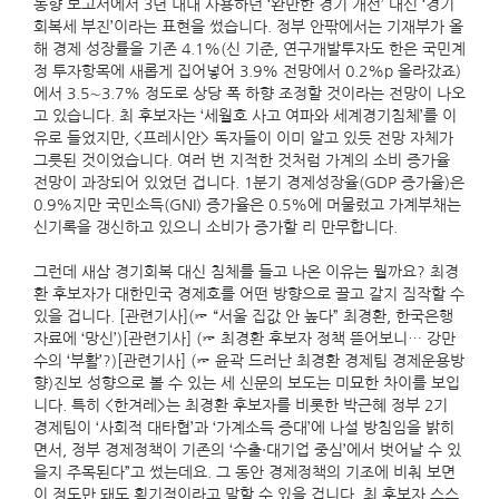
동향 보고서에서 3년 내내 사용하던 ‘완만한 경기 개선’ 대신 ‘경기
회복세 부진’이라는 표현을 썼습니다. 정부 안팎에서는 기재부가 올
해 경제 성장률을 기존 4.1%(신 기준, 연구개발투자도 한은 국민계
정 투자항목에 새롭게 집어넣어 3.9% 전망에서 0.2%p 올라갔죠)
에서 3.5∼3.7% 정도로 상당 폭 하향 조정할 것이라는 전망이 나오
고 있습니다. 최 후보자는 ‘세월호 사고 여파와 세계경기침체’를 이
유로 들었지만, <프레시안> 독자들이 이미 알고 있듯 전망 자체가
그릇된 것이었습니다. 여러 번 지적한 것처럼 가계의 소비 증가율
전망이 과장되어 있었던 겁니다. 1분기 경제성장율(GDP 증가율)은
0.9%지만 국민소득(GNI) 증가율은 0.5%에 머물렀고 가계부채는
신기록을 갱신하고 있으니 소비가 증가할 리 만무합니다.
그런데 새삼 경기회복 대신 침체를 들고 나온 이유는 뭘까요? 최경
환 후보자가 대한민국 경제호를 어떤 방향으로 끌고 갈지 짐작할 수
있을 겁니다. [관련기사](☞ “서울 집값 안 높다” 최경환, 한국은행
자료에 ‘망신’)[관련기사] (☞ 최경환 후보자 정책 뜯어보니… 강만
수의 ‘부활’?)[관련기사] (☞ 윤곽 드러난 최경환 경제팀 경제운용방
향)진보 성향으로 볼 수 있는 세 신문의 보도는 미묘한 차이를 보입
니다. 특히 <한겨레>는 최경환 후보자를 비롯한 박근혜 정부 2기
경제팀이 ‘사회적 대타협’과 ‘가계소득 증대’에 나설 방침임을 밝히
면서, 정부 경제정책이 기존의 ‘수출·대기업 중심’에서 벗어날 수 있
을지 주목된다”고 썼는데요. 그 동안 경제정책의 기조에 비춰 보면
이 정도만 돼도 획기적이라고 말할 수 있을 겁니다. 최 후보자 스스