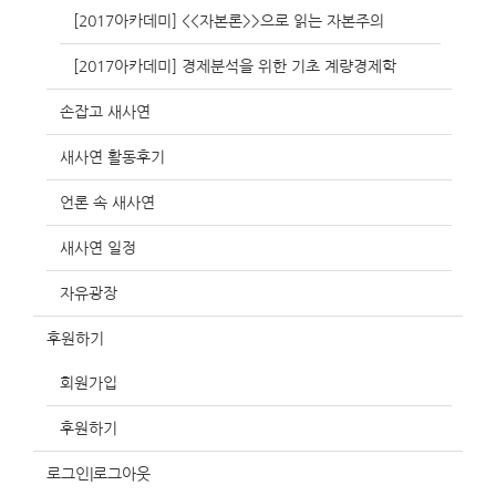
[2017아카데미] <<자본론>>으로 읽는 자본주의
[2017아카데미] 경제분석을 위한 기초 계량경제학
손잡고 새사연
새사연 활동후기
언론 속 새사연
새사연 일정
자유광장
후원하기
회원가입
후원하기
로그인|로그아웃