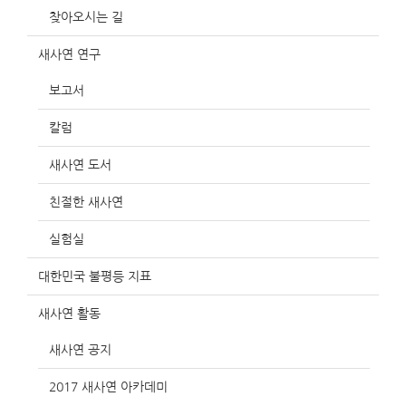
찾아오시는 길
새사연 연구
보고서
칼럼
새사연 도서
친절한 새사연
실험실
대한민국 불평등 지표
새사연 활동
새사연 공지
2017 새사연 아카데미