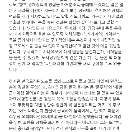
로도 “향후 경제정책의 방점을 가처분소득 증대에 두겠다는 점은 많
은 시사점을 가진다. 지금까지 소위 보수 정당에서 추진해온 정책의
변화를 제가 시사하고 있다”고 말할 정도니까요. 지금까지 대기업의
수출과 투자에만 목을 매단 것과는 확실히 결이 다르다고 말할 수
있습니다. “기업의 사내유보금이 투자와 배당, 임금 분배 등을 통해
서 가계소득으로 흐를 수 있도록 노력하겠다”, “(가계의) 가처분소
득을 증가시키지 않고는 구조적인 내수 부진이나 축소지향적인 성
장 프로세스를 끊을 수 없다고 생각한다”고 말한 것이 이를 뒷받침
합니다. 구체적으로 사내유보에 대해 벌금을 물린다든가, 최저임금
을 올릴 수 있겠죠. 노사정위원회와 같은 기존 기구는 물론 박 대통
령이 선거 때 약속한 ‘국민대타협 위원회’를 새로 구성할 수도 있습
니다.
하지만 전국교직원노조를 법외 노조로 만들고 철도 파업 때 민주노
총에 경찰을 투입하고, 최저임금을 찔끔 올리는 등 ‘줄푸세’의 ‘세’를
군대처럼 밀어붙이는 이 정부가 대타협에 나선다는 걸 믿을 수 있을
까요?<경향신문>은 정반대 쪽에 초점을 맞췄습니다. 이명박 정부
초대 부총리를 지낸 강만수 장관과 꼭 닮은꼴이라는 거죠. 최 후보
자는 “어느 나라든지 환율이 급격하게 움직여서는 안 되기 때문에
스무딩 오퍼레이션(미세조종)을 다 한다”고 말했습니다. 즉 대기업
을 위한 고환율 정책을 포기한 건 아니라는 얘깁니다. 그는 또 “한국
은행 총재와 끊임없이 만나 경제 인식의 간극을 좁혀 나가겠다”며