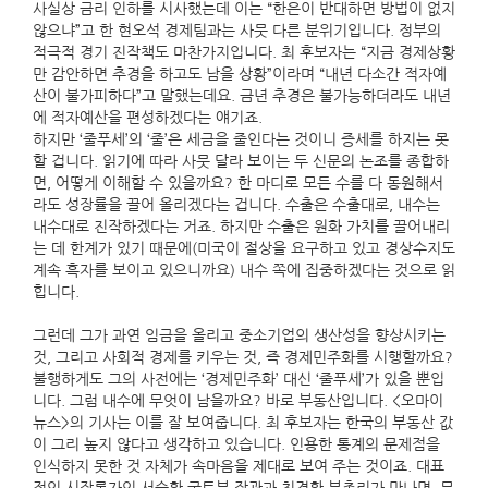
사실상 금리 인하를 시사했는데 이는 “한은이 반대하면 방법이 없지
않으냐”고 한 현오석 경제팀과는 사뭇 다른 분위기입니다. 정부의
적극적 경기 진작책도 마찬가지입니다. 최 후보자는 “지금 경제상황
만 감안하면 추경을 하고도 남을 상황”이라며 “내년 다소간 적자예
산이 불가피하다”고 말했는데요. 금년 추경은 불가능하더라도 내년
에 적자예산을 편성하겠다는 얘기죠.
하지만 ‘줄푸세’의 ‘줄’은 세금을 줄인다는 것이니 증세를 하지는 못
할 겁니다. 읽기에 따라 사뭇 달라 보이는 두 신문의 논조를 종합하
면, 어떻게 이해할 수 있을까요? 한 마디로 모든 수를 다 동원해서
라도 성장률을 끌어 올리겠다는 겁니다. 수출은 수출대로, 내수는
내수대로 진작하겠다는 거죠. 하지만 수출은 원화 가치를 끌어내리
는 데 한계가 있기 때문에(미국이 절상을 요구하고 있고 경상수지도
계속 흑자를 보이고 있으니까요) 내수 쪽에 집중하겠다는 것으로 읽
힙니다.
그런데 그가 과연 임금을 올리고 중소기업의 생산성을 향상시키는
것, 그리고 사회적 경제를 키우는 것, 즉 경제민주화를 시행할까요?
불행하게도 그의 사전에는 ‘경제민주화’ 대신 ‘줄푸세’가 있을 뿐입
니다. 그럼 내수에 무엇이 남을까요? 바로 부동산입니다. <오마이
뉴스>의 기사는 이를 잘 보여줍니다. 최 후보자는 한국의 부동산 값
이 그리 높지 않다고 생각하고 있습니다. 인용한 통계의 문제점을
인식하지 못한 것 자체가 속마음을 제대로 보여 주는 것이죠. 대표