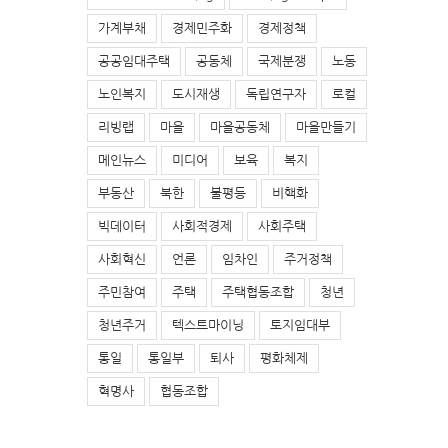
가계부채
경제민주화
경제정책
공공임대주택
공동체
국제분쟁
노동
노인복지
도시재생
독립연구자
로컬
리빙랩
마을
마을공동체
마을만들기
메인뉴스
미디어
보육
복지
부동산
북한
불평등
비핵화
빅데이터
사회적경제
사회주택
사회혁신
언론
임차인
주거정책
주민참여
주택
주택협동조합
청년
청년주거
텍스트마이닝
토지임대부
통일
통일부
퇴사
평화체제
혁명사
협동조합