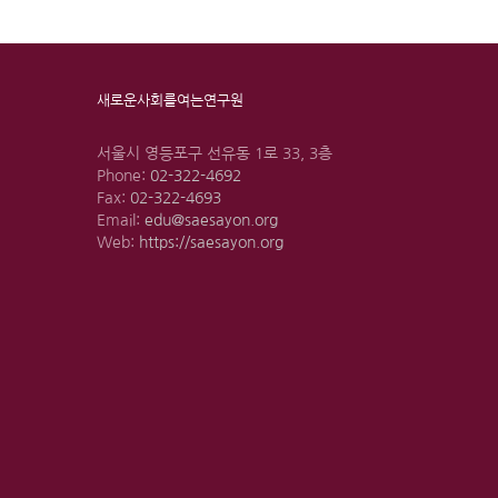
새로운사회를여는연구원
서울시 영등포구 선유동 1로 33, 3층
Phone:
02-322-4692
Fax:
02-322-4693
Email:
edu@saesayon.org
Web:
https://saesayon.org