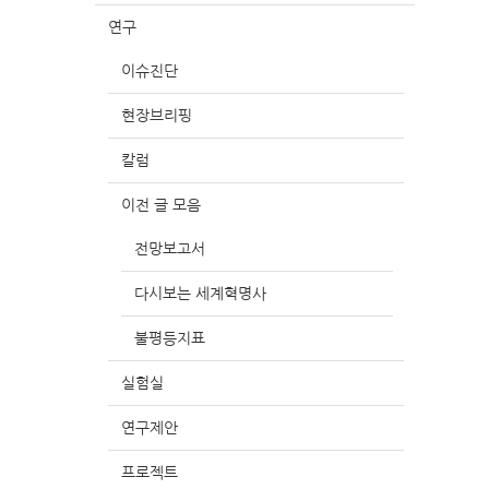
연구
이슈진단
현장브리핑
칼럼
이전 글 모음
전망보고서
다시보는 세계혁명사
불평등지표
실험실
연구제안
프로젝트