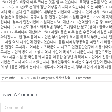
R&D 예산의 비중이 매우 크다는 것을 알 수 있습니다. 목적별 분류를 보면 
52.3%(2010년)로 전체의 절반 이상을 차지하고 있습니다. 이는 미국의 10
더해 국가 전체 연구개발비의 대부분은 기업체에 지원되고 있어 전체 R&D 자
장 높은 비중입니다. 공공재원 중 민간기업체에 지원된 금액은 17.5%에 육
집니다. 정부가 민간기업에 지원하는 R&D 예산 2조 2천억원의 자금 중 300
합니다. [ 2011년도 경제사회목적별 정부연구개발예산 분포 ]출처 : 한국
2011.12 우리나라 예산에서 R&D 지원비용은 매우 높은 수준이며 지원은 
확해집니다. 현 정부 들어 대기업은 부자감세의 효과를 톡톡히 누렸습니다. 반
그 지원 역시 대기업에 집중되었습니다. 물론 미래성장동력을 마련하기 위한
은 민간이 투자하기 어려운 기초학문이나 대규모 연관융합연구에 사용되어야 
투자는 기업의 몫이며 그 성과 역시 기업이 독식하기 때문입니다. 한편으로는
R&D 자금 지원 등 국민들의 세금을 이용한 엄청난 혜택이 대기업에게 집
기업은 또다시 제외되고 있습니다. 경제민주화와 복지는 이렇게 연관이 됩니다.
의 성과물은 어떻게 분배되고 재투자되어야 하는지, 정부 세입과 지출에 대한
By
sminthai
|
2012/10/10
|
Categories:
새사연 칼럼
|
0 Comments
Leave A Comment
Comment