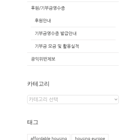
후원/기부금영수증
후원안내
기부금영수증 발급안내
기부금 모금 및 활용실적
공익위반제보
카테고리
카
테
고
리
태그
affordable housing
housing europe