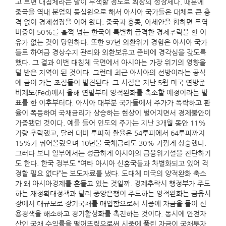
고 보면 대침체라는 말이 무색할 정도로 최상의 성장세다. 때문에
중국을 역내 분업의 동심원으로 해서 아시아 국가들은 대체로 큰 충
격 없이 경제성장을 이어 왔다. 중국과 홍콩, 아세안을 합하면 무역
비중이 50%를 훌쩍 넘는 한국이 특별히 급격한 경제추락을 할 이
유가 없는 것이 당연하다. 또한 97년 외환위기 경험은 아시아 국가
들로 하여금 경상수지 관리와 외환보유고 준비에 경각심을 갖도록
했다. 그 결과 이번 대침체 국면에서 아시아는 가장 위기의 영향을
덜 받은 지역이 된 것이다. 그런데 최근 아시아의 선방이라는 공식
에 금이 가는 조짐들이 발견된다. 그 시점은 지난 5월 미국 연방준
비제도(Fed)에서 올해 연말부터 양적완화를 축소할 예정이라는 발
표를 한 이후부터다. 아시아 대부분 국가들에서 주가가 폭락하고 환
율이 폭등하며 국채금리가 상승하는 현상이 벌어지면서 경제불안이
가중됐던 것이다. 예를 들어 인도의 주가는 지난 3개월 동안 11%
가량 추락했고, 달러 대비 루피화 환율은 54루피에서 64루피까지
15%가 뛰어올랐으며 10년물 국채금리도 30% 가깝게 상승했다.
그러다 보니 일부에서는 성급하게 아시아의 금융위기설을 진단하기
도 한다. 한국 정부도 “여타 아시아 신흥국들과 차별화되고 있어 걱
정할 필요 없다”는 보도자료를 냈다. 도대체 미국의 양적완화 축소
가 왜 아시아경제를 흔들고 있는 것일까. 경제추락시 행정부가 주도
하는 재정확대정책과 달리 중앙은행이 주도하는 양적완화는 금융시
장에서 대규모로 장기국채를 매입함으로써 시중에 자금을 풀어 신
용경색을 해소하고 경기활성화를 촉진하는 것이다. 동시에 안전자
산인 국채 수익률을 떨어뜨림으로써 시중에 풀린 자금이 국채투자