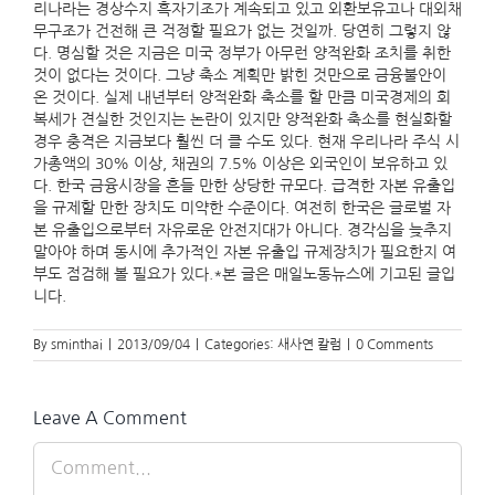
리나라는 경상수지 흑자기조가 계속되고 있고 외환보유고나 대외채
무구조가 건전해 큰 걱정할 필요가 없는 것일까. 당연히 그렇지 않
다. 명심할 것은 지금은 미국 정부가 아무런 양적완화 조치를 취한
것이 없다는 것이다. 그냥 축소 계획만 밝힌 것만으로 금융불안이
온 것이다. 실제 내년부터 양적완화 축소를 할 만큼 미국경제의 회
복세가 견실한 것인지는 논란이 있지만 양적완화 축소를 현실화할
경우 충격은 지금보다 훨씬 더 클 수도 있다. 현재 우리나라 주식 시
가총액의 30% 이상, 채권의 7.5% 이상은 외국인이 보유하고 있
다. 한국 금융시장을 흔들 만한 상당한 규모다. 급격한 자본 유출입
을 규제할 만한 장치도 미약한 수준이다. 여전히 한국은 글로벌 자
본 유출입으로부터 자유로운 안전지대가 아니다. 경각심을 늦추지
말아야 하며 동시에 추가적인 자본 유출입 규제장치가 필요한지 여
부도 점검해 볼 필요가 있다.*본 글은 매일노동뉴스에 기고된 글입
니다.
By
sminthai
|
2013/09/04
|
Categories:
새사연 칼럼
|
0 Comments
Leave A Comment
Comment