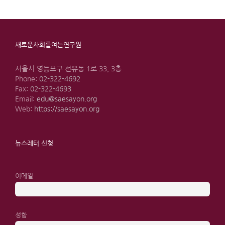
새로운사회를여는연구원
서울시 영등포구 선유동 1로 33, 3층
Phone:
02-322-4692
Fax:
02-322-4693
Email:
edu@saesayon.org
Web:
https://saesayon.org
뉴스레터 신청
이메일
성함