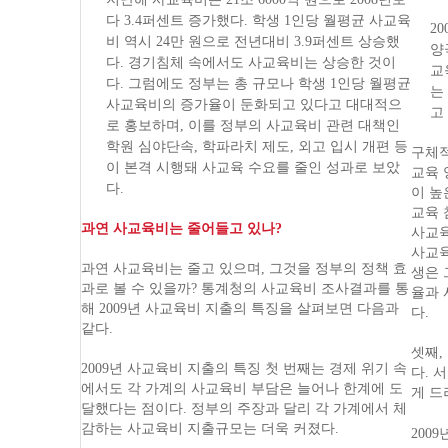
다 3.4퍼센트 증가했다. 학생 1인당 월평균 사교육
2
비 역시 24만 원으로 전년대비 3.9퍼센트 상승했
양
다. 경기침체 속에서도 사교육비는 상승한 것이
교
다. 그럼에도 정부는 총 규모나 학생 1인당 월평균
는
사교육비의 증가율이 둔화되고 있다고 대대적으
고
로 홍보하며, 이를 정부의 사교육비 관련 대책인
학원 심야단속, 학파라치 제도, 외고 입시 개편 등
구체적
이 본격 시행돼 사교육 수요를 줄인 성과로 보았
교육 
다.
이 높
교육 
과연 사교육비는 줄어들고 있나?
사교육
사교육
과연 사교육비는 줄고 있으며, 그것을 정부의 정책 효
생은 
과로 볼 수 있을까? 통계청의 사교육비 조사결과를 통
율과 
해 2009년 사교육비 지출의 특징을 살펴보면 다음과
다.
같다.
셋째,
2009년 사교육비 지출의 특징 첫 번째는 경제 위기 속
다. 
에서도 각 가계의 사교육비 부담은 늘어나 한계에 도
게 드
달했다는 점이다. 정부의 주장과 달리 각 가계에서 체
감하는 사교육비 지출규모는 더욱 커졌다.
200