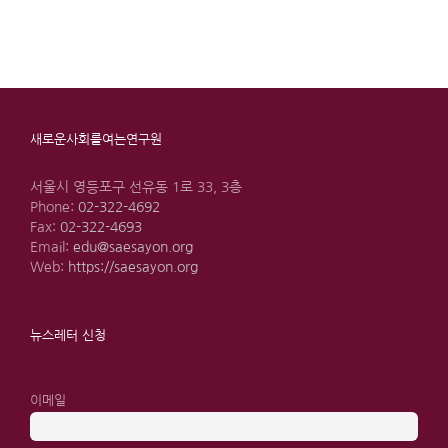
새로운사회를여는연구원
서울시 영등포구 선유동 1로 33, 3층
Phone:
02-322-4692
Fax:
02-322-4693
Email:
edu@saesayon.org
Web:
https://saesayon.org
뉴스레터 신청
이메일