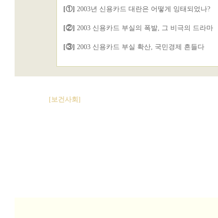
[①]
2003년 신용카드 대란은 어떻게 잉태되었나?
[②]
2003 신용카드 부실의 폭발, 그 비극의 드라마
[③]
2003 신용카드 부실 확산, 국민경제 흔들다
[보건사회]
임신중절 강요하는 사회
낙태라고 하는 불편한 문제가 우리 사회를 시끄럽게
하고 있다. 산부인과 의사 중 일부는 동료 의사를 불
법 낙태로 고발했고 정부는 저출산 대책이라며 임신
중절기준을 강화하고 처벌을 엄격히 해 출산율을 올
리자고 한다. 여성단체는 반발하고 있고 사회적 논란
도 뜨겁다. 과연 무엇이 문제이고 어떻게 해결해야
할까?