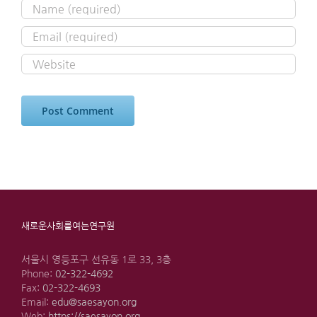
새로운사회를여는연구원
서울시 영등포구 선유동 1로 33, 3층
Phone:
02-322-4692
Fax:
02-322-4693
Email:
edu@saesayon.org
Web:
https://saesayon.org