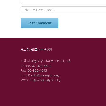
새로운사회를여는연구원
서울시 영등포구 선유동 1로 33, 3층
Phone:
02-322-4692
Fax:
02-322-4693
Email:
edu@saesayon.org
Web:
https://saesayon.org