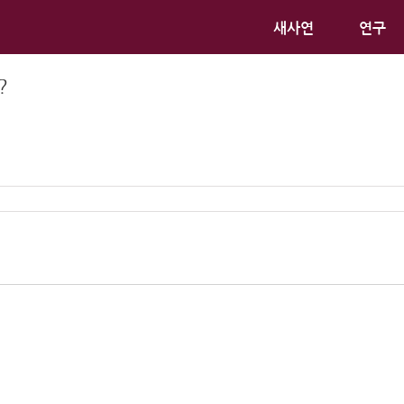
새사연
연구
?