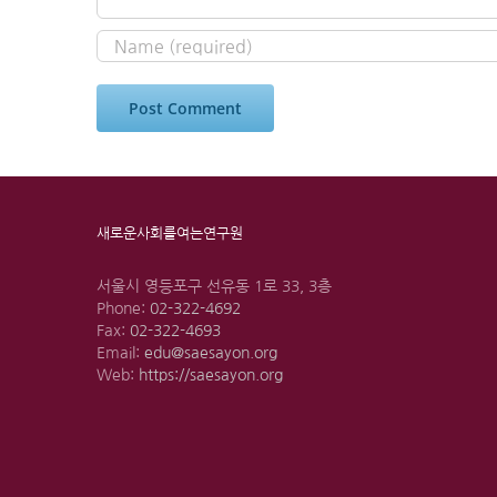
새로운사회를여는연구원
서울시 영등포구 선유동 1로 33, 3층
Phone:
02-322-4692
Fax:
02-322-4693
Email:
edu@saesayon.org
Web:
https://saesayon.org