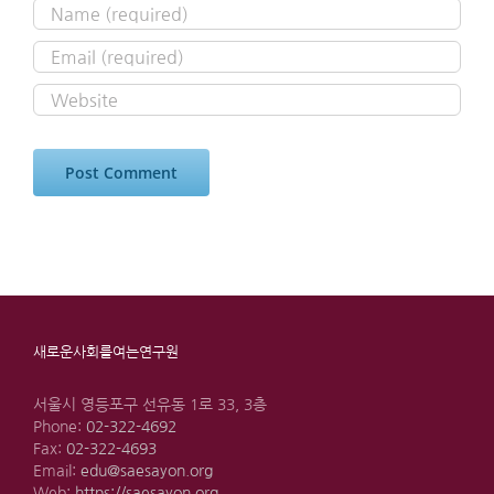
새로운사회를여는연구원
서울시 영등포구 선유동 1로 33, 3층
Phone:
02-322-4692
Fax:
02-322-4693
Email:
edu@saesayon.org
Web:
https://saesayon.org