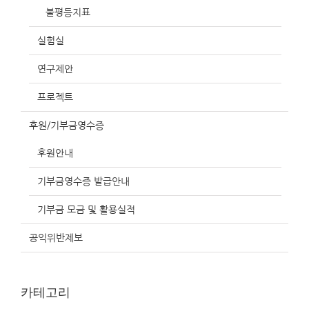
불평등지표
실험실
연구제안
프로젝트
후원/기부금영수증
후원안내
기부금영수증 발급안내
기부금 모금 및 활용실적
공익위반제보
카테고리