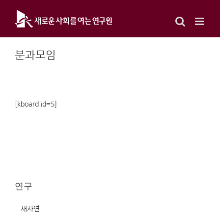
Skip
to
content
분과모임
[kboard id=5]
연구
새사연