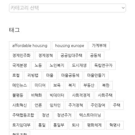
카
테
고
리
태그
affordable housing
housing europe
가계부채
경제민주화
경제정책
공공임대주택
공동체
국제분쟁
노동
노인복지
도시재생
독립연구자
로컬
리빙랩
마을
마을공동체
마을만들기
메인뉴스
미디어
보육
복지
부동산
북한
불평등
비핵화
빅데이터
사회적경제
사회주택
사회혁신
언론
임차인
주거정책
주민참여
주택
주택협동조합
청년
청년주거
텍스트마이닝
토지임대부
통일
통일부
퇴사
평화체제
혁명사