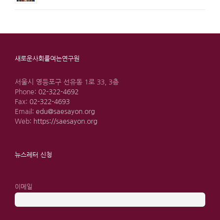
새로운사회를여는연구원
서울시 영등포구 선유동 1로 33, 3층
Phone:
02-322-4692
Fax:
02-322-4693
Email:
edu@saesayon.org
Web:
https://saesayon.org
뉴스레터 신청
이메일