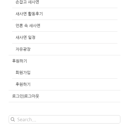
손잡고 새사연
새사연 활동후기
언론 속 새사연
새사연 일정
자유광장
후원하기
회원가입
후원하기
로그인|로그아웃
Search
for: