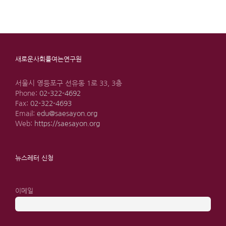
새로운사회를여는연구원
서울시 영등포구 선유동 1로 33, 3층
Phone:
02-322-4692
Fax:
02-322-4693
Email:
edu@saesayon.org
Web:
https://saesayon.org
뉴스레터 신청
이메일